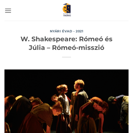
Skip
to
content
NYÁRI ÉVAD - 2021
W. Shakespeare: Rómeó és
Júlia – Rómeó-misszió