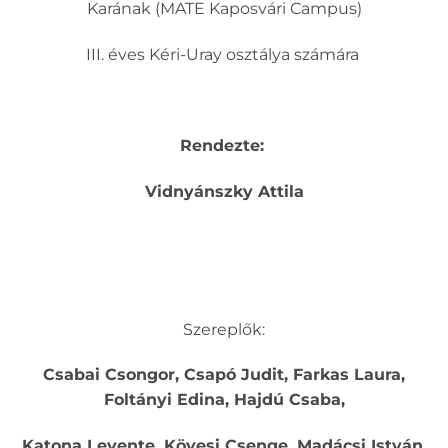
Karának (MATE Kaposvári Campus)
III. éves Kéri-Uray osztálya számára
Rendezte:
Vidnyánszky Attila
Szereplők:
Csabai Csongor, Csapó Judit, Farkas Laura,
Foltányi Edina, Hajdú Csaba,
Katona Levente, Kövesi Csenge, Madácsi István,