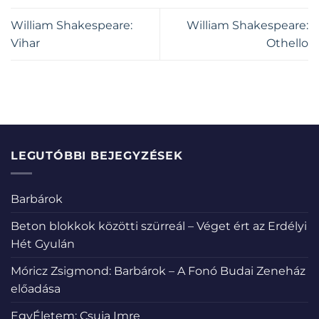
William Shakespeare:
William Shakespeare:
Vihar
Othello
LEGUTÓBBI BEJEGYZÉSEK
Barbárok
Beton blokkok közötti szürreál – Véget ért az Erdélyi
Hét Gyulán
Móricz Zsigmond: Barbárok – A Fonó Budai Zeneház
előadása
EgyÉletem: Csuja Imre