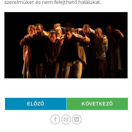
szerelmüket és nem felejthető halálukat.
ELŐZŐ
KÖVETKEZŐ