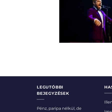
LEGUTÓBBI
HA
BEJEGYZÉSEK
Ill
Pénz, paripa nélkül, de
Imp