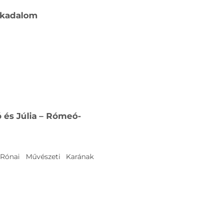
sokadalom
 és Júlia – Rómeó-
Rónai Művészeti Karának