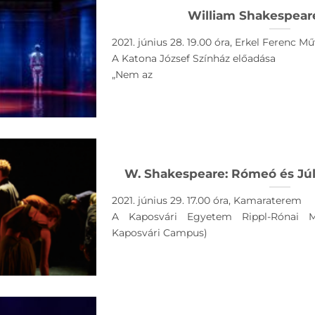
William Shakespeare
2021. június 28. 19.00 óra, Erkel Ferenc 
A Katona József Színház előadása
„Nem az
W. Shakespeare: Rómeó és Júl
2021. június 29. 17.00 óra, Kamaraterem
A Kaposvári Egyetem Rippl-Rónai M
Kaposvári Campus)