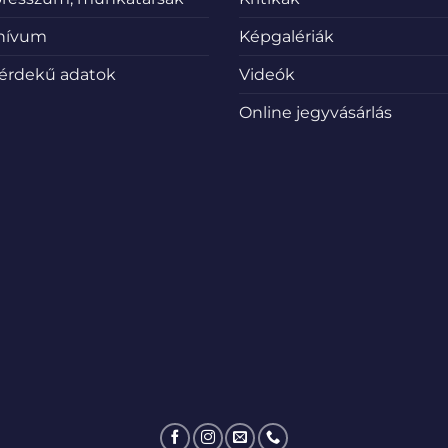
hívum
Képgalériák
érdekű adatok
Videók
Online jegyvásárlás