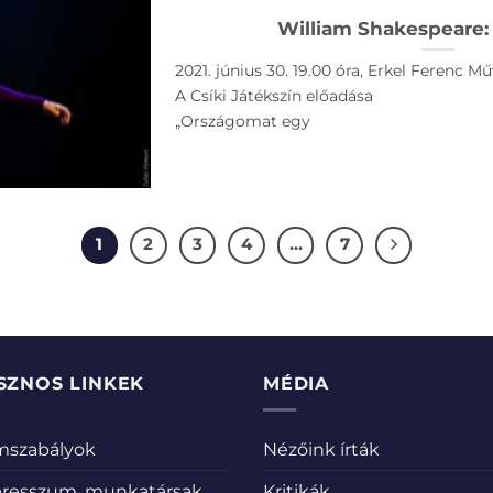
William Shakespeare: I
2021. június 30. 19.00 óra, Erkel Ferenc 
A Csíki Játékszín előadása
„Országomat egy
1
2
3
4
…
7
SZNOS LINKEK
MÉDIA
emszabályok
Nézőink írták
resszum, munkatársak
Kritikák