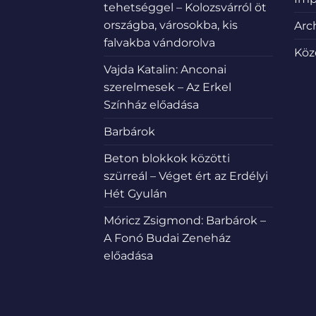
tehetséggel – Kolozsvárról öt
országba, városokba, kis
Arc
falvakba vándorolva
Köz
Vajda Katalin: Anconai
szerelmesek – Az Erkel
Színház előadása
Barbárok
Beton blokkok közötti
szürreál – Véget ért az Erdélyi
Hét Gyulán
Móricz Zsigmond: Barbárok –
A Fonó Budai Zeneház
előadása