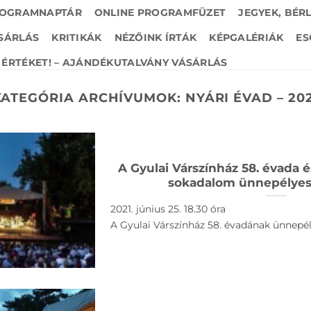
OGRAMNAPTÁR
ONLINE PROGRAMFÜZET
JEGYEK, BÉR
SÁRLÁS
KRITIKÁK
NÉZŐINK ÍRTÁK
KÉPGALÉRIÁK
ES
ÉRTÉKET! – AJÁNDÉKUTALVÁNY VÁSÁRLÁS
KATEGÓRIA ARCHÍVUMOK:
NYÁRI ÉVAD – 20
A Gyulai Várszínház 58. évada é
sokadalom ünnepélyes
2021. június 25. 18.30 óra
A Gyulai Várszínház 58. évadának ünnepé