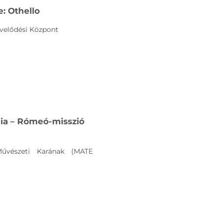
: Othello
Művelődési Központ
ia – Rómeó-misszió
űvészeti Karának (MATE