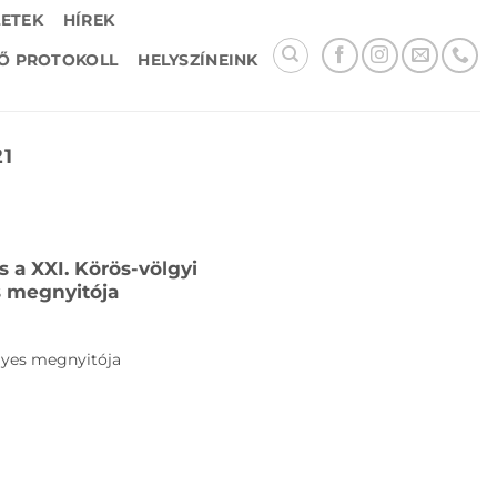
LETEK
HÍREK
Ő PROTOKOLL
HELYSZÍNEINK
21
s a XXI. Körös-völgyi
 megnyitója
lyes megnyitója