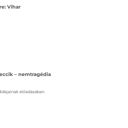
e: Vihar
Teccik – nemtragédia
iákjainak előadásában.