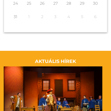
24
25
26
27
28
29
30
31
1
2
3
4
5
6
AKTUÁLIS HÍREK