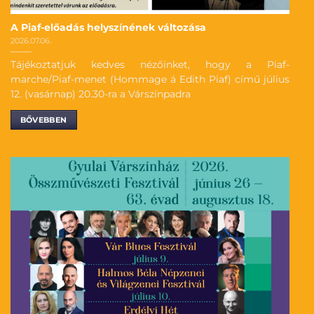
A Piaf-előadás helyszínének változása
2026.07.06.
Tájékoztatjuk kedves nézőinket, hogy a Piaf-
marche/Piaf-menet (Hommage á Edith Piaf) című július
12. (vasárnap) 20.30-ra a Várszínpadra
BŐVEBBEN