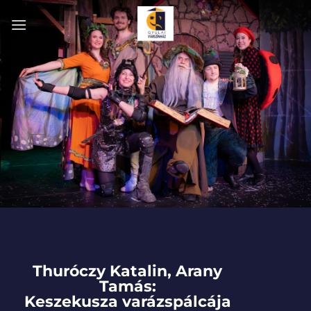
Skip
to
content
Thuróczy Katalin, Arany
Tamás:
Keszekusza varázspálcája