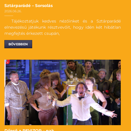
Sztárparádé – Sorsolás
2026.06.26.
Tájékoztatjuk kedves nézőinket és a Sztárparádé
elnevezésű játékunk résztvevőit, hogy idén két hibátlan
megfejtés érkezett csupán,
BŐVEBBEN
Díjeső a REVIZOR – nak