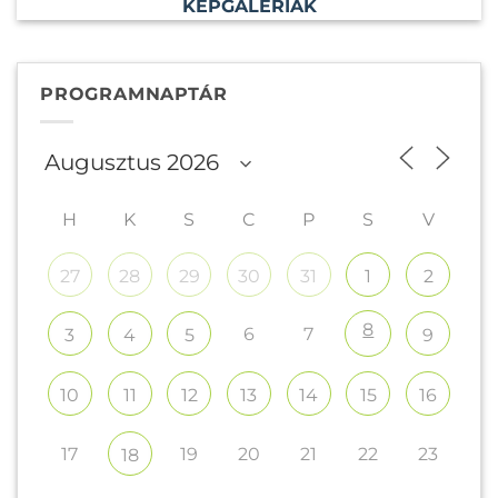
KÉPGALÉRIÁK
PROGRAMNAPTÁR
H
K
S
C
P
S
V
27
28
29
30
31
1
2
8
6
7
3
4
5
9
10
11
12
13
14
15
16
17
19
20
21
22
23
18