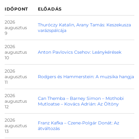
IDŐPONT
ELŐADÁS
2026
Thuróczy Katalin, Arany Tamás: Keszekusza
augusztus
varázspálcája
9
2026
augusztus
Anton Pavlovics Csehov: Leánykérések
10
2026
augusztus
Rodgers és Hammerstein: A muzsika hangja
11
2026
Can Themba – Barney Simon – Mothobi
augusztus
Mutloatse – Kovács Adrián: Az Öltöny
12
2026
Franz Kafka – Czene-Polgár Donát: Az
augusztus
átváltozás
13