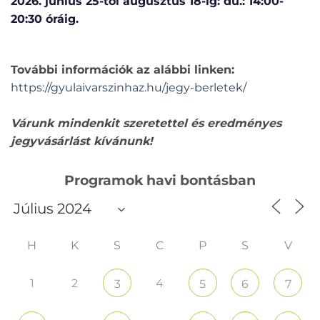
2026. június 25-től augusztus 18-ig: du.: 14:00-
20:30 óráig.
További információk az alábbi linken:
https://gyulaivarszinhaz.hu/jegy-berletek/
Várunk mindenkit szeretettel és eredményes
jegyvásárlást kívánunk!
Programok havi bontásban
H
K
S
C
P
S
V
1
2
4
3
5
6
7