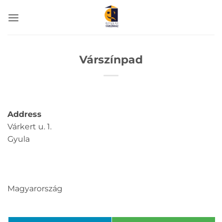
Skip
to
content
Várszínpad
Address
Várkert u. 1.
Gyula
Magyarország