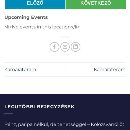
ELŐZŐ
KÖVETKEZŐ
Upcoming Events
<li>No events in this location</li>
Kamaraterem
Kamaraterem
LEGUTÓBBI BEJEGYZÉSEK
Pénz, paripa nélkül, de tehetséggel – Kolozsvárról öt