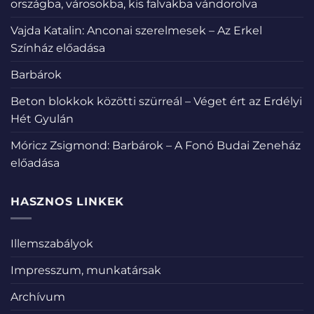
országba, városokba, kis falvakba vándorolva
Vajda Katalin: Anconai szerelmesek – Az Erkel
Színház előadása
Barbárok
Beton blokkok közötti szürreál – Véget ért az Erdélyi
Hét Gyulán
Móricz Zsigmond: Barbárok – A Fonó Budai Zeneház
előadása
HASZNOS LINKEK
Illemszabályok
Impresszum, munkatársak
Archívum