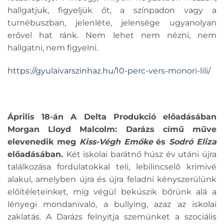
hallgatjuk, figyeljük őt, a színpadon vagy a
turnébuszban, jelenléte, jelensége ugyanolyan
erővel hat ránk. Nem lehet nem nézni, nem
hallgatni, nem figyelni.
https://gyulaivarszinhaz.hu/10-perc-vers-monori-lili/
Április 18-án A Delta Produkció előadásában
Morgan Lloyd Malcolm: Darázs című műve
elevenedik meg
Kiss-Végh Emőke
és
Sodró Eliza
előadásában.
Két iskolai barátnő húsz év utáni újra
találkozása fordulatokkal teli, lebilincselő krimivé
alakul, amelyben újra és újra feladni kényszerülünk
előítéleteinket, míg végül bekúszik bőrünk alá a
lényegi mondanivaló, a bullying, azaz az iskolai
zaklatás. A Darázs felnyitja szemünket a szociális