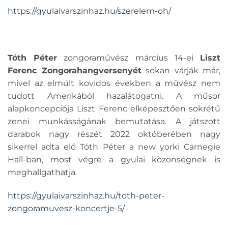
https://gyulaivarszinhaz.hu/szerelem-oh/
Tóth Péter
zongoraművész március 14-ei
Liszt
Ferenc Zongorahangverseny
ét
sokan várják már,
mivel az elmúlt kovidos években a művész nem
tudott Amerikából hazalátogatni. A műsor
alapkoncepciója Liszt Ferenc elképesztően sokrétű
zenei munkásságának bemutatása. A játszott
darabok nagy részét 2022 októberében nagy
sikerrel adta elő Tóth Péter a new yorki Carnegie
Hall-ban, most végre a gyulai közönségnek is
meghallgathatja.
https://gyulaivarszinhaz.hu/toth-peter-
zongoramuvesz-koncertje-5/