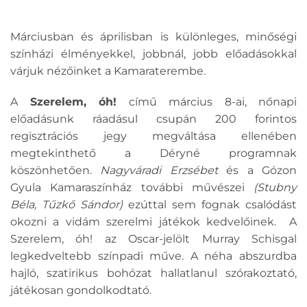
Márciusban és áprilisban is különleges, minőségi
színházi élményekkel, jobbnál, jobb előadásokkal
várjuk nézőinket a Kamaraterembe.
A
Szerelem, óh!
című március 8-ai, nőnapi
előadásunk ráadásul csupán 200 forintos
regisztrációs jegy megváltása ellenében
megtekinthető a Déryné programnak
köszönhetően.
Nagyváradi Erzsébet
és a Gózon
Gyula Kamaraszínház további művészei
(Stubny
Béla, Tűzkő Sándor)
ezúttal sem fognak csalódást
okozni a vidám szerelmi játékok kedvelőinek. A
Szerelem, óh! az Oscar-jelölt Murray Schisgal
legkedveltebb színpadi műve. A néha abszurdba
hajló, szatirikus bohózat hallatlanul szórakoztató,
játékosan gondolkodtató.