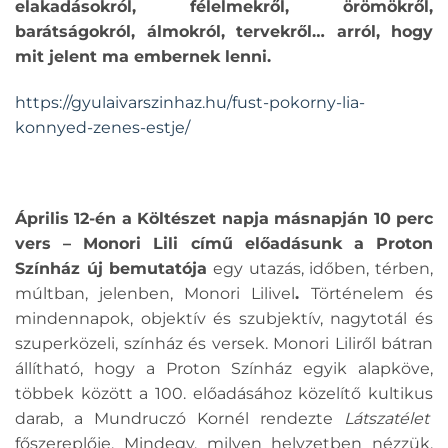
elakadásokról, félelmekről, örömökről,
barátságokról, álmokról, tervekről… arról, hogy
mit jelent ma embernek lenni.
https://gyulaivarszinhaz.hu/fust-pokorny-lia-
konnyed-zenes-estje/
Április 12-én a Költészet napja másnapján 10 perc
vers – Monori Lili című előadásunk a Proton
Színház új bemutatója
egy utazás, időben, térben,
múltban, jelenben, Monori Lilivel
.
Történelem és
mindennapok, objektív és szubjektív, nagytotál és
szuperközeli, színház és versek. Monori Liliről bátran
állítható, hogy a Proton Színház egyik alapköve,
többek között a 100. előadásához közelítő kultikus
darab, a Mundruczó Kornél rendezte
Látszatélet
főszereplője. Mindegy, milyen helyzetben nézzük,