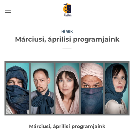
Skip
to
content
HÍREK
Márciusi, áprilisi programjaink
Márciusi, áprilisi programjaink