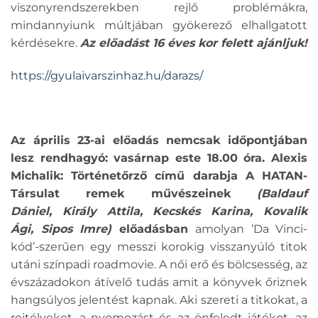
viszonyrendszerekben rejlő problémákra,
mindannyiunk múltjában gyökerező elhallgatott
kérdésekre.
Az előadást 16 éves kor felett ajánljuk!
https://gyulaivarszinhaz.hu/darazs/
Az április 23-ai előadás nemcsak időpontjában
lesz rendhagyó: vasárnap este 18.00 óra. Alexis
Michalik: Történetőrző című darabja A HATAN-
Társulat remek művészeinek
(Baldauf
Dániel, Király Attila, Kecskés Karina, Kovalik
Ági, Sipos Imre)
előadásban
amolyan ’Da Vinci-
kód’-szerűen egy messzi korokig visszanyúló titok
utáni színpadi roadmovie. A női erő és bölcsesség, az
évszázadokon átívelő tudás amit a könyvek őriznek
hangsúlyos jelentést kapnak. Aki szereti a titkokat, a
rejtélyeket, a nyomozást és az önfeledt játékot, az