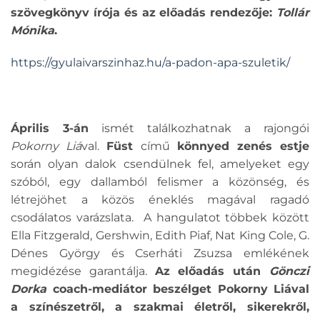
szövegkönyv írója és az előadás rendezője:
Tollár
Mónika
.
https://gyulaivarszinhaz.hu/a-padon-apa-szuletik/
Április 3-án
ismét találkozhatnak a rajongói
Pokorny Liá
val.
Füst
című
könnyed zenés estje
során olyan dalok csendülnek fel, amelyeket egy
szóból, egy dallamból felismer a közönség, és
létrejöhet a közös éneklés magával ragadó
csodálatos varázslata.
A hangulatot többek között
Ella Fitzgerald, Gershwin, Edith Piaf, Nat King Cole, G.
Dénes György és Cserháti Zsuzsa emlékének
megidézése garantálja.
Az előadás után
Gönczi
Dorka
coach-mediátor beszélget Pokorny Liával
a színészetről, a szakmai életről, sikerekről,