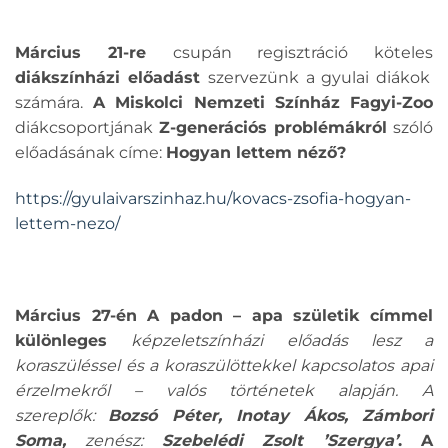
Március 21-re
csupán regisztráció köteles
diákszínházi előadást
szervezünk a gyulai diákok
számára.
A Miskolci Nemzeti Színház Fagyi-Zoo
diákcsoportjának
Z-generációs problémákról
szóló
előadásának címe:
Hogyan lettem néző?
https://gyulaivarszinhaz.hu/kovacs-zsofia-hogyan-
lettem-nezo/
Március 27-én A padon – apa születik címmel
különleges
képzeletszínházi előadás lesz a
koraszüléssel és a koraszülöttekkel kapcsolatos apai
érzelmekről
– valós történetek alapján. A
szereplők:
Bozsó Péter, Inotay Ákos, Zámbori
Soma,
z
enész:
Szebelédi Zsolt ’Szergya’
. A