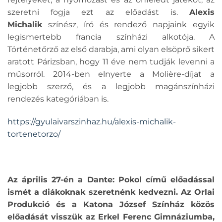
szeretni fogja ezt az előadást is.
Alexis
Michalik
színész, író és rendező napjaink egyik
legismertebb francia színházi alkotója. A
Történetőrző az első darabja, ami olyan elsöprő sikert
aratott Párizsban, hogy 11 éve nem tudják levenni a
műsorról. 2014-ben elnyerte a Molière-díjat a
legjobb szerző, és a legjobb magánszínházi
rendezés kategóriában is.
https://gyulaivarszinhaz.hu/alexis-michalik-
tortenetorzo/
Az április 27-én a Dante: Pokol című előadással
ismét a diákoknak szeretnénk kedvezni. Az Orlai
Produkció és a Katona József Színház közös
előadását visszük az Erkel Ferenc Gimnáziumba,