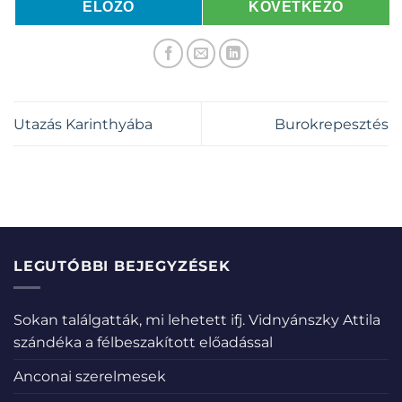
ELŐZŐ
KÖVETKEZŐ
Utazás Karinthyába
Burokrepesztés
LEGUTÓBBI BEJEGYZÉSEK
Sokan találgatták, mi lehetett ifj. Vidnyánszky Attila
szándéka a félbeszakított előadással
Anconai szerelmesek