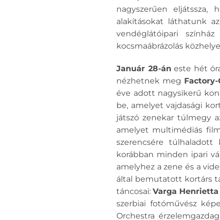
nagyszerűen eljátssza, h
alakításokat láthatunk a
vendéglátóipari szính
kocsmaábrázolás közhelye
Január 28-án
este hét ór
nézhetnek meg
Factory
éve adott nagysikerű ko
be, amelyet vajdasági kor
játszó zenekar túlmegy a
amelyet multimédiás film
szerencsére túlhaladott 
korábban minden ipari vár
amelyhez a zene és a vide
által bemutatott kortárs 
táncosai:
Varga Henrietta
szerbiai fotóművész képe
Orchestra érzelemgazdag k