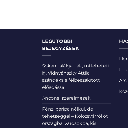
LEGUTÓBBI
HA
BEJEGYZÉSEK
Ill
Sokan találgatták, mi lehetett
Imp
ifj. Vidnyánszky Attila
szándéka a félbeszakított
Arc
előadással
Köz
Anconai szerelmesek
Pénz, paripa nélkül, de
tehetséggel – Kolozsvárról öt
országba, városokba, kis