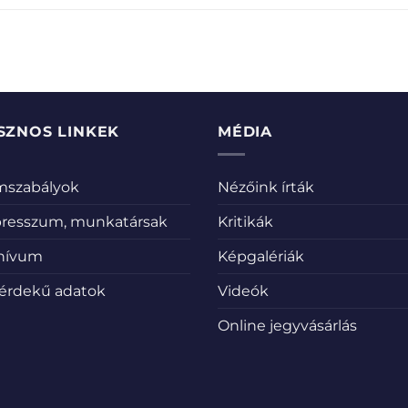
SZNOS LINKEK
MÉDIA
emszabályok
Nézőink írták
resszum, munkatársak
Kritikák
hívum
Képgalériák
érdekű adatok
Videók
Online jegyvásárlás