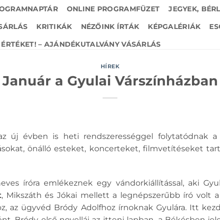
OGRAMNAPTÁR
ONLINE PROGRAMFÜZET
JEGYEK, BÉR
SÁRLÁS
KRITIKÁK
NÉZŐINK ÍRTÁK
KÉPGALÉRIÁK
ES
ÉRTÉKET! – AJÁNDÉKUTALVÁNY VÁSÁRLÁS
HÍREK
Január a Gyulai Várszínházban
 az új évben is heti rendszerességgel folytatódnak 
ásokat, önálló esteket, koncerteket, filmvetítéseket t
ves íróra emlékeznek egy vándorkiállítással, aki Gyul
t
, Mikszáth és Jókai mellett a legnépszerűbb író volt 
oz, az ügyvéd Bródy Adolfhoz írnoknak Gyulára. Itt kez
nt. Bródy első novellái az itteni lapban, a Békésben je