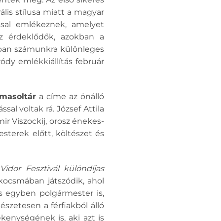
lis stílusa miatt a magyar
ással emlékeznek, amelyet
z érdeklődők, azokban a
agban számunkra különleges
dy emlékkiállítás február
masoltár
a címe az önálló
l voltak rá. József Attila
ir Viszockij, orosz énekes-
terek előtt, költészet és
i
Vidor Fesztivál különdíjas
kocsmában játszódik, ahol
s egyben polgármester is,
szetesen a férfiakból álló
enységének is, aki azt is