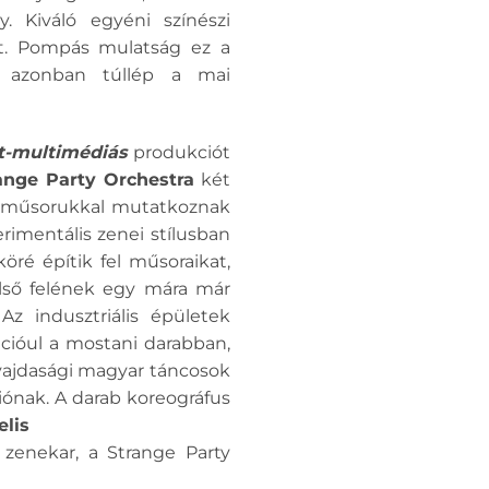
y. Kiváló egyéni színészi
olt. Pompás mulatság ez a
y azonban túllép a mai
ot-multimédiás
produkciót
ange Party Orchestra
két
 műsorukkal mutatkoznak
rimentális zenei stílusban
ré építik fel műsoraikat,
első felének egy mára már
Az indusztriális épületek
ációul a mostani darabban,
 vajdasági magyar táncosok
iónak. A darab koreográfus
elis
 zenekar, a Strange Party