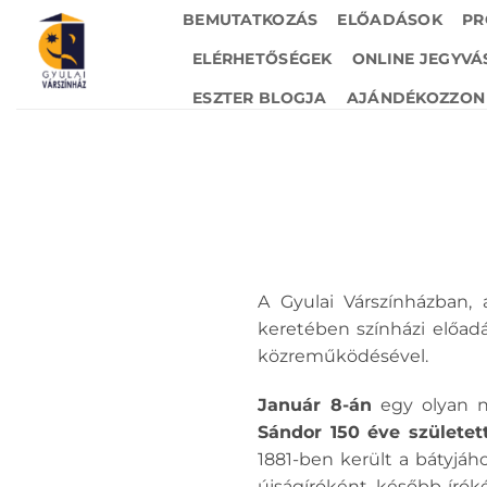
Skip
BEMUTATKOZÁS
ELŐADÁSOK
PR
to
ELÉRHETŐSÉGEK
ONLINE JEGYVÁ
content
ESZTER BLOGJA
AJÁNDÉKOZZON 
A Gyulai Várszínházban,
keretében színházi előad
közreműködésével.
Január 8-án
egy olyan ne
Sándor 150 éve születet
1881-ben került a bátyjáh
újságíróként, később íróké