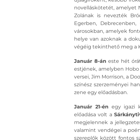
novelláskötetét, amelyet 
Zolának is nevezték Bród
Egerben, Debrecenben, 
városokban, amelyek fonto
helye van azoknak a doku
végéig tekinthető meg a 
Január 8-án
este hét órá
estjének, amelyben Hobo a
versei, Jim Morrison, a Do
színész szerzeményei han
zene egy előadásban.
Január 21-én
egy igazi 
előadása volt a
Sárkányt
megjelennek a jellegzete
valamint vendégei a poéno
szereplők között fontos 