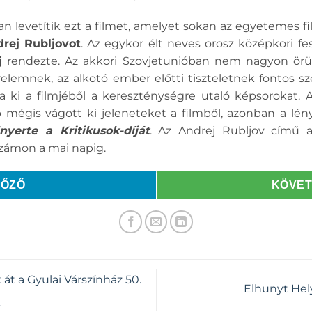
n levetítik ezt a filmet, amelyet sokan az egyetemes fi
rej Rubljovot
. Az egykor élt neves orosz középkori f
j
rendezte. Az akkori Szovjetunióban nem nagyon örül
elemnek, az alkotó ember előtti tiszteletnek fontos sze
gja ki a filmjéből a kereszténységre utaló képsorokat.
 mégis vágott ki jeleneteket a filmből, azonban a l
yerte a Kritikusok-díját
. Az Andrej Rubljov című a
számon a mai napig.
LŐZŐ
KÖVE
t a Gyulai Várszínház 50.
Elhunyt Hel
.