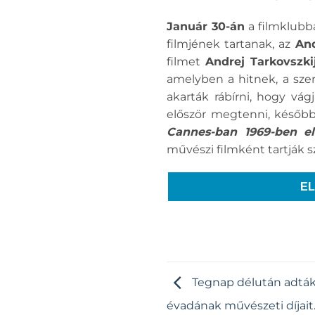
Január 30-án
a filmklubba
filmjének tartanak, az
And
filmet
Andrej Tarkovszki
amelyben a hitnek, a szer
akarták rábírni, hogy vá
először megtenni, később
Cannes-ban 1969-ben eln
művészi filmként tartják 
E
Tegnap délután adták á
évadának művészeti díjait