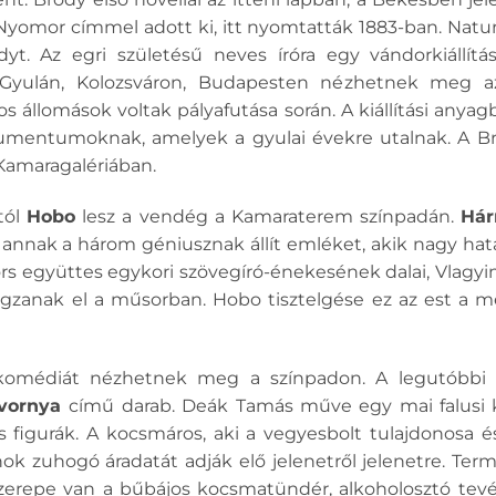
Nyomor címmel adott ki, itt nyomtatták 1883-ban. Naturá
yt. Az egri születésű neves íróra egy vándorkiállít
Gyulán, Kolozsváron, Budapesten nézhetnek meg a
s állomások voltak pályafutása során. A kiállítási any
mentumoknak, amelyek a gyulai évekre utalnak. A Bró
Kamaragalériában.
tól
Hobo
lesz a vendég a Kamaraterem színpadán.
Hár
nnak a három géniusznak állít emléket, akik nagy hatássa
ors együttes egykori szövegíró-énekesének dalai, Vlagyim
gzanak el a műsorban. Hobo tisztelgése ez az est a mes
komédiát nézhetnek meg a színpadon. A legutóbb
ivornya
című darab. Deák Tamás műve egy mai falusi 
s figurák. A kocsmáros, aki a vegyesbolt tulajdonosa é
k zuhogó áradatát adják elő jelenetről jelenetre. Termé
szerepe van a bűbájos kocsmatündér, alkoholosztó tevék