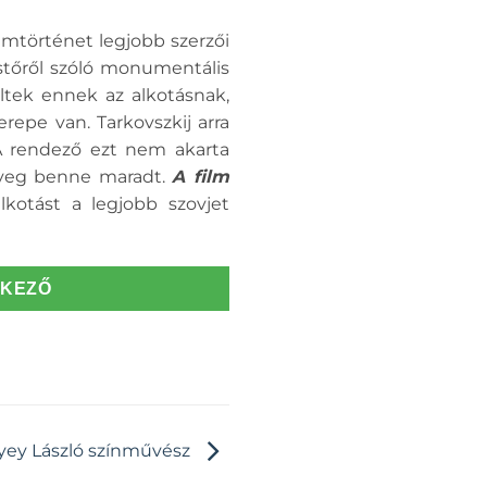
lmtörténet legjobb szerzői
estőről szóló monumentális
tek ennek az alkotásnak,
repe van. Tarkovszkij arra
 A rendező ezt nem akarta
ényeg benne maradt.
A film
lkotást a legjobb szovjet
TKEZŐ
yey László színművész