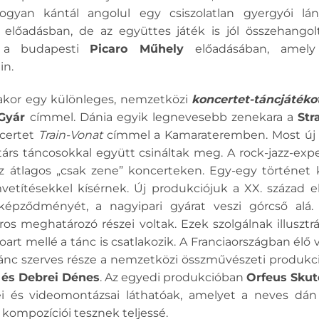
ogyan kántál angolul egy csiszolatlan gyergyói lán
z előadásban, de az együttes játék is jól összehang
áz a budapesti
Picaro Műhely
előadásában, amel
in.
akor egy különleges, nemzetközi
koncertet-táncjáték
-Gyár
címmel. Dánia egyik legnevesebb zenekara a
Str
ncertet
Train-Vonat
címmel a Kamarateremben. Most új
társ táncosokkal együtt csináltak meg. A rock-jazz-expe
z átlagos „csak zene” koncerteken. Egy-egy történet kö
vetítésekkel kísérnek. Új produkciójuk a XX. század 
képződményét, a nagyipari gyárat veszi górcső alá. 
os meghatározó részei voltak. Ezek szolgálnak illusztr
oart mellé a tánc is csatlakozik. A Franciaországban élő
tánc szerves része a nemzetközi összművészeti produkc
 és Debrei Dénes
. Az egyedi produkcióban
Orfeus Skut
i és videomontázsai láthatóak, amelyet a neves dán
ompozíciói tesznek teljessé.