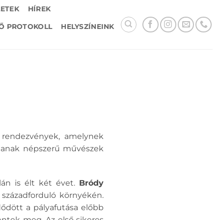
LETEK
HÍREK
Ő PROTOKOLL
HELYSZÍNEINK
a rendezvények, amelynek
artanak népszerű művészek
án is élt két évet.
Bródy
a századforduló környékén.
dődött a pályafutása előbb
lentek meg. Az első sikeres