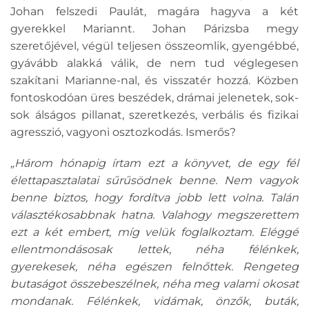
Johan felszedi Paulát, magára hagyva a két
gyerekkel Mariannt. Johan Párizsba megy
szeretőjével, végül teljesen összeomlik, gyengébbé,
gyávább alakká válik, de nem tud véglegesen
szakítani Marianne-nal, és visszatér hozzá. Közben
fontoskodóan üres beszédek, drámai jelenetek, sok-
sok álságos pillanat, szeretkezés, verbális és fizikai
agresszió, vagyoni osztozkodás. Ismerős?
„Három hónapig írtam ezt a könyvet, de egy fél
élettapasztalatai sűrűsödnek benne. Nem vagyok
benne biztos, hogy fordítva jobb lett volna. Talán
választékosabbnak hatna. Valahogy megszerettem
ezt a két embert, míg velük foglalkoztam. Eléggé
ellentmondásosak lettek, néha félénkek,
gyerekesek, néha egészen felnőttek. Rengeteg
butaságot összebeszélnek, néha meg valami okosat
mondanak. Félénkek, vidámak, önzők, buták,