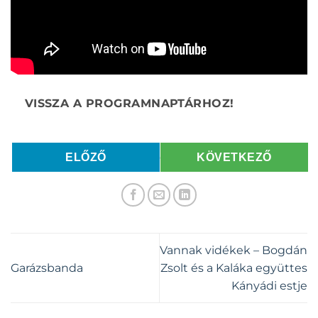
ELŐZŐ
KÖVETKEZŐ
Vannak vidékek – Bogdán
Garázsbanda
Zsolt és a Kaláka együttes
Kányádi estje