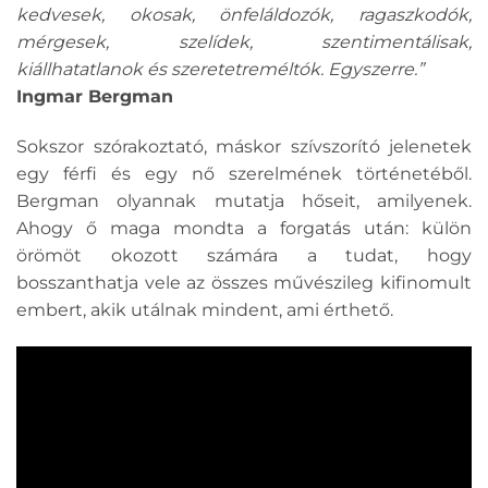
kedvesek, okosak, önfeláldozók, ragaszkodók,
mérgesek, szelídek, szentimentálisak,
kiállhatatlanok és szeretetreméltók. Egyszerre.”
Ingmar Bergman
Sokszor szórakoztató, máskor szívszorító jelenetek
egy férfi és egy nő szerelmének történetéből.
Bergman olyannak mutatja hőseit, amilyenek.
Ahogy ő maga mondta a forgatás után: külön
örömöt okozott számára a tudat, hogy
bosszanthatja vele az összes művészileg kifinomult
embert, akik utálnak mindent, ami érthető.