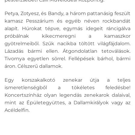
Petya, Zotyesz, és Bandy, a három pattanásig feszült
kamasz Pesszárium és egyéb néven rockbandát
alapít. Húrokat tépve, egymás idegeit ráncigálva
próbálnak kikecmeregni a kamaszkor
gyötrelmeiből. Szűk nacikba töltött világfájdalom.
Lázadás bármi ellen. Átgondolatlan tetoválások.
Tivornya egyetlen sörrel. Fellépések bárhol, bármi
áron. Célszerű dallamok.
Egy korszakalkotó zenekar útja a teljes
ismeretlenségből a tökéletes feledésbe!
Koncertszínház olyan legendás zenekarok dalaival,
mint az Épületegyüttes, a Dallamkirályok vagy az
Acéldelfin.