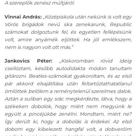
A szereplők zenész múltjáról:
Vinnai András:
„Középiskola után nekünk is volt egy
Vörös brigádok nevű ska zenekarunk, Republic
számokat dolgoztunk fel, és egyetlen fellépésünk
volt, amire anyámék eljöttek. Ha jól emlékszem,
nem is nagyon volt ott más.”
Jankovics Péter:
„Kiskoromban rövid ideig
csellóztam, később autodidakta módon tanultam
gitározni. Beatles-számokat gyakoroltam, és az első
pár akkord elsajátítása után feltartóztathatatlanul
ömlöttek belőlem a reménytelenül szerelmes dalok.
Aztán a suliban egy srác megkérdezte, látva, hogy a
székeken dobolok, hogy miért nem megyünk le
együtt a pincéjükbe zenélni. Mondtam, miért ne?
Így derült ki, hogy a dobolás is érdekel. Az első
dobom egy kibelezett hangfal volt, a dobverőim