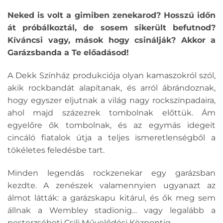
Neked is volt a gimiben zenekarod? Hosszú időn
át próbálkoztál, de sosem sikerült befutnod?
Kíváncsi vagy, mások hogy csinálják? Akkor a
Garázsbanda a Te előadásod!
A Dekk Színház produkciója olyan kamaszokról szól,
akik rockbandát alapítanak, és arról ábrándoznak,
hogy egyszer eljutnak a világ nagy rockszínpadaira,
ahol majd százezrek tombolnak előttük. Ám
egyelőre ők tombolnak, és az egymás idegeit
cincáló fiatalok útja a teljes ismeretlenségből a
tökéletes feledésbe tart.
Minden legendás rockzenekar egy garázsban
kezdte. A zenészek valamennyien ugyanazt az
álmot látták: a garázskapu kitárul, és ők meg sem
állnak a Wembley stadionig… vagy legalább a
pesterzsébeti Csili Művelődési Központig.