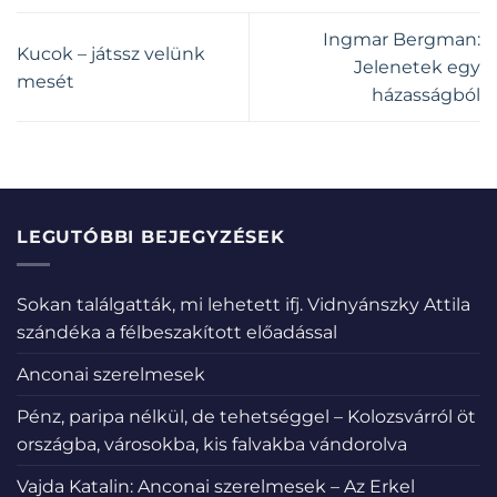
Ingmar Bergman:
Kucok – játssz velünk
Jelenetek egy
mesét
házasságból
LEGUTÓBBI BEJEGYZÉSEK
Sokan találgatták, mi lehetett ifj. Vidnyánszky Attila
szándéka a félbeszakított előadással
Anconai szerelmesek
Pénz, paripa nélkül, de tehetséggel – Kolozsvárról öt
országba, városokba, kis falvakba vándorolva
Vajda Katalin: Anconai szerelmesek – Az Erkel