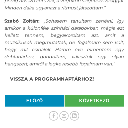
pedig hosszú ceruzák, a végükön szigetelőszalaggal.
Minden dalra ugyanazt a ritmust játszottam.”
Szabó Zoltán:
„Sohasem tanultam zenélni, így
amikor a különféle színházi darabokban mégis ezt
kellett tennem, begyakoroltam azt, amit a
muzsikusok megmutattak, de fogalmam sem volt,
hogy mit csinálok. Három éve elmentem egy
dobtanárhoz, gondoltam, választok egy olyan
hangszert, amiről a legkevesebb fogalmam van.”
ELŐZŐ
KÖVETKEZŐ