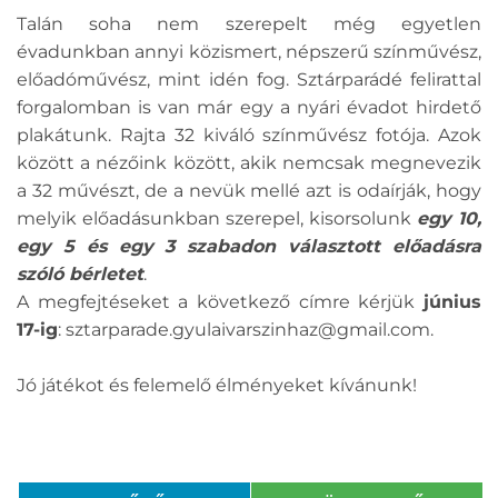
Talán soha nem szerepelt még egyetlen
évadunkban annyi közismert, népszerű színművész,
előadóművész, mint idén fog. Sztárparádé felirattal
forgalomban is van már egy a nyári évadot hirdető
plakátunk. Rajta 32 kiváló színművész fotója. Azok
között a nézőink között, akik nemcsak megnevezik
a 32 művészt, de a nevük mellé azt is odaírják, hogy
melyik előadásunkban szerepel, kisorsolunk
egy 10,
egy 5 és egy 3 szabadon választott előadásra
szóló bérletet
.
A megfejtéseket a következő címre kérjük
június
17-ig
: sztarparade.gyulaivarszinhaz@gmail.com.
Jó játékot és felemelő élményeket kívánunk!