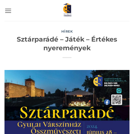
Skip
to
content
HÍREK
Sztárparádé – Játék – Értékes
nyeremények