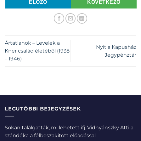
ELŐZŐ
KÖVETKEZŐ
Ártatlanok – Levelek a
Nyit a Kapusház
Kner család életéből (1938
Jegypénztár
– 1946)
LEGUTÓBBI BEJEGYZÉSEK
Sokan találgatták, mi lehetett ifj. Vidnyánszky Attila
szándéka a félbeszakított előadással