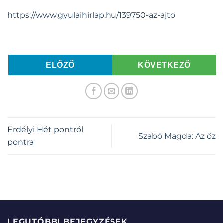
https://www.gyulaihirlap.hu/139750-az-ajto
ELŐZŐ
KÖVETKEZŐ
Erdélyi Hét pontról
Szabó Magda: Az őz
pontra
LEGUTÓBBI BEJEGYZÉSEK