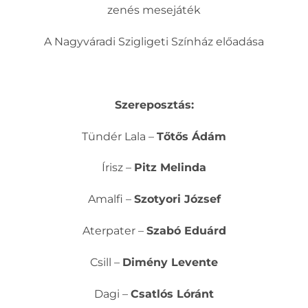
zenés mesejáték
A Nagyváradi Szigligeti Színház előadása
Szereposztás:
Tündér Lala –
Tőtős Ádám
Írisz –
Pitz Melinda
Amalfi –
Szotyori József
Aterpater –
Szabó Eduárd
Csill –
Dimény Levente
Dagi –
Csatlós Lóránt