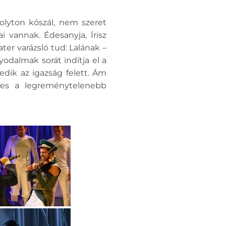
lyton kószál, nem szeret
 vannak. Édesanyja, Írisz
er varázsló tud: Lalának –
dalmak sorát indítja el a
dik az igazság felett. Ám
épes a legreménytelenebb