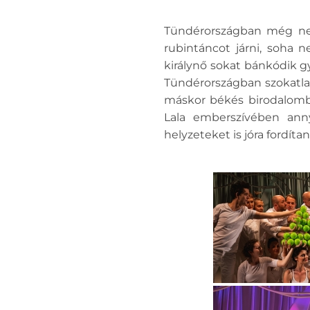
Tündérországban még nem
rubintáncot járni, soha 
királynő sokat bánkódik g
Tündérországban szokatla
máskor békés birodalomba
Lala emberszívében anny
helyzeteket is jóra fordítan