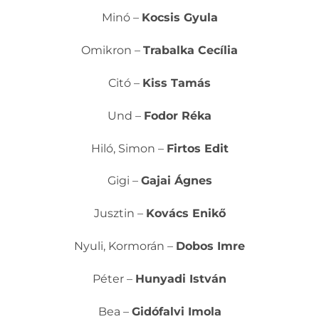
Minó –
Kocsis Gyula
Omikron –
Trabalka Cecília
Citó –
Kiss Tamás
Und –
Fodor Réka
Hiló, Simon –
Firtos Edit
Gigi –
Gajai Ágnes
Jusztin –
Kovács Enikő
Nyuli, Kormorán –
Dobos Imre
Péter –
Hunyadi István
Bea –
Gidófalvi Imola