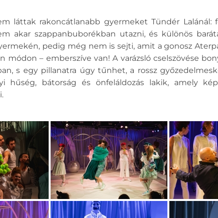
 láttak rakoncátlanabb gyermeket Tündér Lalánál: fo
nem akar szappanbuborékban utazni, és különös barátai
yermekén, pedig még nem is sejti, amit a gonosz Aterpat
n módon – emberszíve van! A varázsló cselszövése bonyo
n, s egy pillanatra úgy tűnhet, a rossz győzedelmeske
i hűség, bátorság és önfeláldozás lakik, amely k
i.