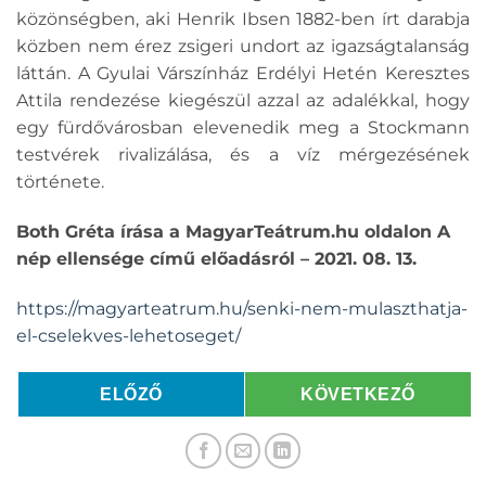
közönségben, aki Henrik Ibsen 1882-ben írt darabja
közben nem érez zsigeri undort az igazságtalanság
láttán. A Gyulai Várszínház Erdélyi Hetén Keresztes
Attila rendezése kiegészül azzal az adalékkal, hogy
egy fürdővárosban elevenedik meg a Stockmann
testvérek rivalizálása, és a víz mérgezésének
története.
Both Gréta írása a MagyarTeátrum.hu oldalon A
nép ellensége című előadásról – 2021. 08. 13.
https://magyarteatrum.hu/senki-nem-mulaszthatja-
el-cselekves-lehetoseget/
ELŐZŐ
KÖVETKEZŐ