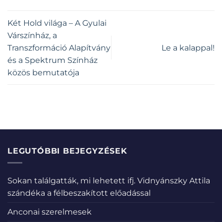
Két Hold világa – A Gyulai
Várszínház, a
Transzformáció Alapítvány
Le a kalappal!
és a Spektrum Színház
közös bemutatója
LEGUTÓBBI BEJEGYZÉSEK
Sokan találgatták, mi lehetett ifj. Vidnyánszky Attila
szándéka a félbeszakított előadással
Anconai szerelmesek