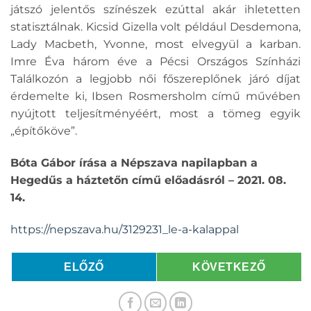
játszó jelentős színészek ezúttal akár ihletetten
statisztálnak. Kicsid Gizella volt például Desdemona,
Lady Macbeth, Yvonne, most elvegyül a karban.
Imre Éva három éve a Pécsi Országos Színházi
Találkozón a legjobb női főszereplőnek járó díjat
érdemelte ki, Ibsen Rosmersholm című művében
nyújtott teljesítményéért, most a tömeg egyik
„építőköve”.
Bóta Gábor írása a Népszava napilapban a
Hegedűs a háztetőn című előadásról – 2021. 08.
14.
https://nepszava.hu/3129231_le-a-kalappal
ELŐZŐ
KÖVETKEZŐ