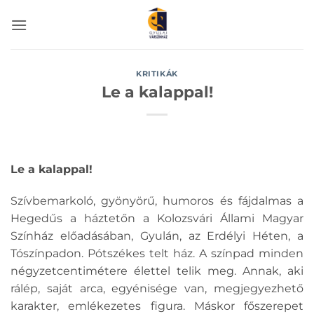
Skip
to
content
KRITIKÁK
Le a kalappal!
Le a kalappal!
Szívbemarkoló, gyönyörű, humoros és fájdalmas a
Hegedűs a háztetőn a Kolozsvári Állami Magyar
Színház előadásában, Gyulán, az Erdélyi Héten, a
Tószínpadon. Pótszékes telt ház. A színpad minden
négyzetcentimétere élettel telik meg. Annak, aki
rálép, saját arca, egyénisége van, megjegyezhető
karakter, emlékezetes figura. Máskor főszerepet