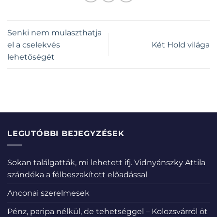
Senki nem mulaszthatja
el a cselekvés
Két Hold világa
lehetőségét
LEGUTÓBBI BEJEGYZÉSEK
Sokan találgatták, mi lehetett ifj. Vidnyánszky Attila
szándéka a félbeszakított előadással
Anconai szerelmesek
Pénz, paripa nélkül, de tehetséggel – Kolozsvárról öt