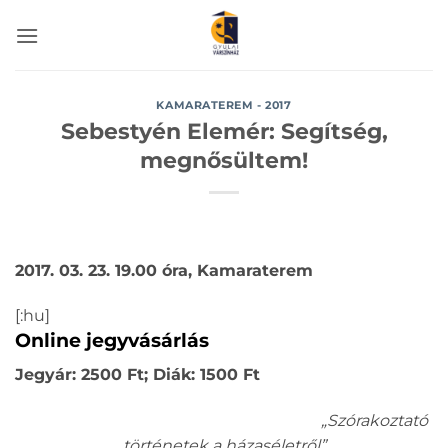
Skip
to
content
KAMARATEREM - 2017
Sebestyén Elemér: Segítség,
megnősültem!
2017. 03. 23. 19.00 óra, Kamaraterem
[:hu]
Online jegyvásárlás
Jegyár: 2500 Ft; Diák: 1500 Ft
„Szórakoztató
történetek a házaséletről”