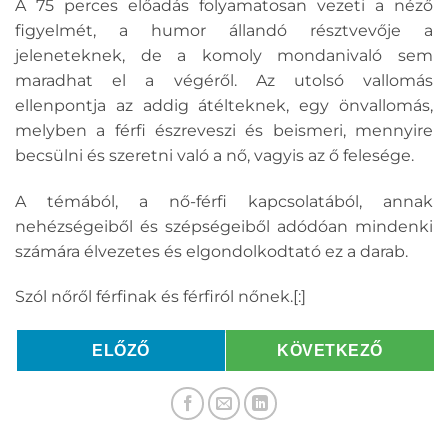
A 75 perces előadás folyamatosan vezeti a néző
figyelmét, a humor állandó résztvevője a
jeleneteknek, de a komoly mondanivaló sem
maradhat el a végéről. Az utolsó vallomás
ellenpontja az addig átélteknek, egy önvallomás,
melyben a férfi észreveszi és beismeri, mennyire
becsülni és szeretni való a nő, vagyis az ő felesége.
A témából, a nő-férfi kapcsolatából, annak
nehézségeiből és szépségeiből adódóan mindenki
számára élvezetes és elgondolkodtató ez a darab.
Szól nőről férfinak és férfiról nőnek.[:]
ELŐZŐ
KÖVETKEZŐ