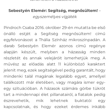
Sebestyén Elemér: Segítség, megnősültem!
–
egyszemélyes
vígjáték
Pindroch Csaba 2016. okróber 29-én mutatta be első
önálló estjét a Segítség megnősültem! című
egyfelvonásost a Thália Színház mikroszínpadán. A
darab Sebestyén Elemér azonos című regénye
alapján készült, melyben a házasság minden
részletét és annak velejáróit ismerhetjük meg. A
művész az előadás alatt 11 különböző karaktert
jelenít meg, ezek segítségével pedig garantált, hogy
mindenki talál magának legalább egyet, amellyel
találkozott már életében, vagy magára ismer egy-
egy szituációban. A házasok számára görbe tükröt
tart a mindennapi élet pillanatairól, a fiatalok pedig
észrevehetik, mik lehetnek buktatói egy
kapcsolatnak, és hogy ezeket érdemes inkább