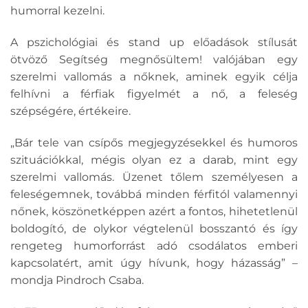
humorral kezelni.
A pszichológiai és stand up előadások stílusát
ötvöző Segítség megnősültem! valójában egy
szerelmi vallomás a nőknek, aminek egyik célja
felhívni a férfiak figyelmét a nő, a feleség
szépségére, értékeire.
„Bár tele van csípős megjegyzésekkel és humoros
szituációkkal, mégis olyan ez a darab, mint egy
szerelmi vallomás. Üzenet tőlem személyesen a
feleségemnek, továbbá minden férfitól valamennyi
nőnek, köszönetképpen azért a fontos, hihetetlenül
boldogító, de olykor végtelenül bosszantó és így
rengeteg humorforrást adó csodálatos emberi
kapcsolatért, amit úgy hívunk, hogy házasság” –
mondja Pindroch Csaba.