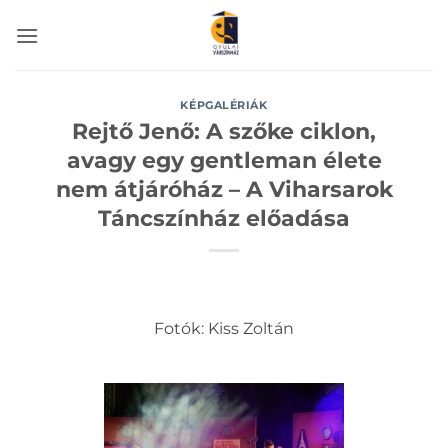
Skip
to
content
KÉPGALÉRIÁK
Rejtő Jenő: A szőke ciklon,
avagy egy gentleman élete
nem átjáróház – A Viharsarok
Táncszínház előadása
Fotók: Kiss Zoltán