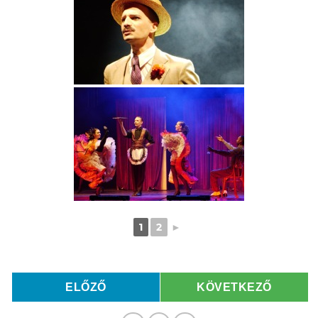
1
2
►
ELŐZŐ
KÖVETKEZŐ