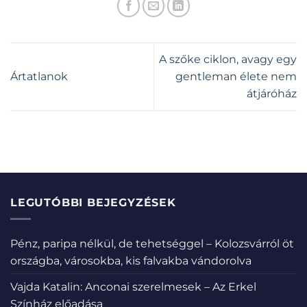
A szőke ciklon, avagy egy
Ártatlanok
gentleman élete nem
átjáróház
LEGUTÓBBI BEJEGYZÉSEK
Pénz, paripa nélkül, de tehetséggel – Kolozsvárról öt
országba, városokba, kis falvakba vándorolva
Vajda Katalin: Anconai szerelmesek – Az Erkel
Színház előadása