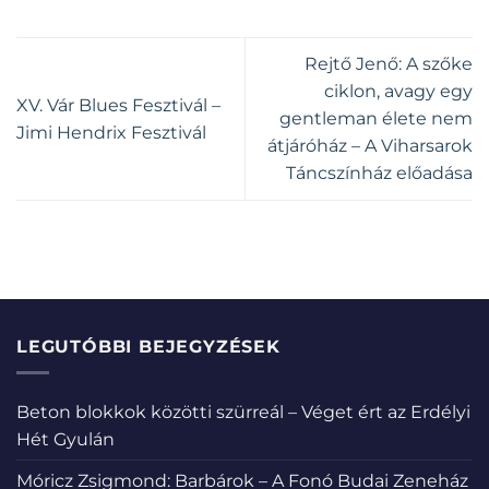
Rejtő Jenő: A szőke
ciklon, avagy egy
XV. Vár Blues Fesztivál –
gentleman élete nem
Jimi Hendrix Fesztivál
átjáróház – A Viharsarok
Táncszínház előadása
LEGUTÓBBI BEJEGYZÉSEK
Beton blokkok közötti szürreál – Véget ért az Erdélyi
Hét Gyulán
Móricz Zsigmond: Barbárok – A Fonó Budai Zeneház