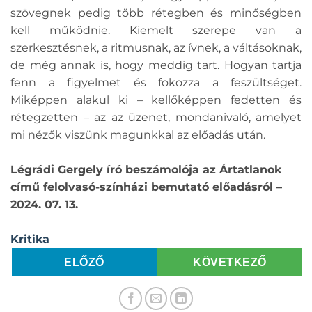
szövegnek pedig több rétegben és minőségben
kell működnie. Kiemelt szerepe van a
szerkesztésnek, a ritmusnak, az ívnek, a váltásoknak,
de még annak is, hogy meddig tart. Hogyan tartja
fenn a figyelmet és fokozza a feszültséget.
Miképpen alakul ki – kellőképpen fedetten és
rétegzetten – az az üzenet, mondanivaló, amelyet
mi nézők viszünk magunkkal az előadás után.
Légrádi Gergely író beszámolója az Ártatlanok
című felolvasó-színházi bemutató előadásról –
2024. 07. 13.
Kritika
ELŐZŐ
KÖVETKEZŐ