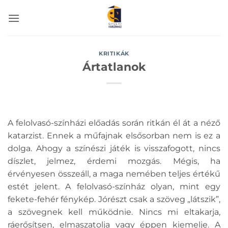
Skip
to
content
KRITIKÁK
Ártatlanok
A felolvasó-színházi előadás során ritkán él át a néző
katarzist. Ennek a műfajnak elsősorban nem is ez a
dolga. Ahogy a színészi játék is visszafogott, nincs
díszlet, jelmez, érdemi mozgás. Mégis, ha
érvényesen összeáll, a maga nemében teljes értékű
estét jelent. A felolvasó-színház olyan, mint egy
fekete-fehér fénykép. Jórészt csak a szöveg „látszik”,
a szövegnek kell működnie. Nincs mi eltakarja,
ráerősítsen, elmaszatolja vagy éppen kiemelje. A