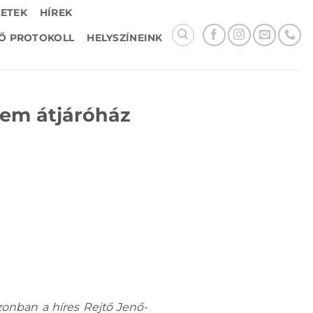
LETEK
HÍREK
Ő PROTOKOLL
HELYSZÍNEINK
nem átjáróház
zonban a híres Rejtő Jenő-