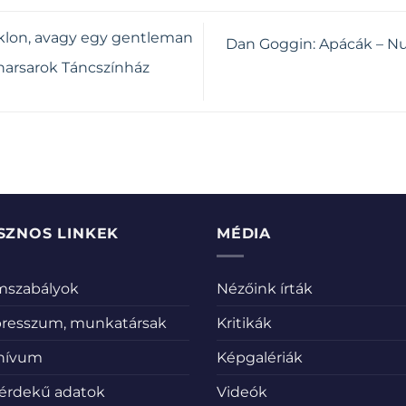
iklon, avagy egy gentleman
Dan Goggin: Apácák – N
iharsarok Táncszínház
SZNOS LINKEK
MÉDIA
emszabályok
Nézőink írták
resszum, munkatársak
Kritikák
hívum
Képgalériák
érdekű adatok
Videók