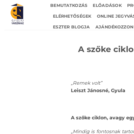
Skip
BEMUTATKOZÁS
ELŐADÁSOK
PR
to
ELÉRHETŐSÉGEK
ONLINE JEGYVÁ
content
ESZTER BLOGJA
AJÁNDÉKOZZON 
A szőke cikl
„Remek volt”
Leiszt Jánosné, Gyula
A szőke ciklon, avagy e
„Mindig is fontosnak tart