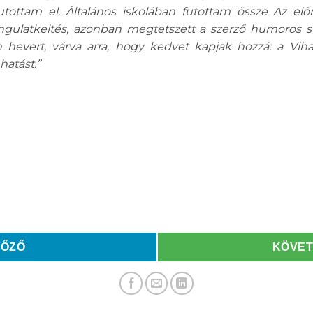
ottam el. Általános iskolában futottam össze Az előr
ngulatkeltés, azonban megtetszett a szerző humoros stí
 hevert, várva arra, hogy kedvet kapjak hozzá: a Vih
hatást.”
LŐZŐ
KÖVE