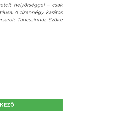
etolt helyőrséggel – csak
lusa. A tizennégy karátos
arsarok Táncszínház Szőke
TKEZŐ