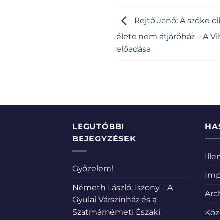
Rejtő Jenő: A szőke c
élete nem átjáróház – A V
előadása
LEGUTÓBBI
HA
BEJEGYZÉSEK
Ill
Győzelem!
Imp
Németh László: Iszony – A
Arc
Gyulai Várszínház és a
Szatmárnémeti Északi
Köz