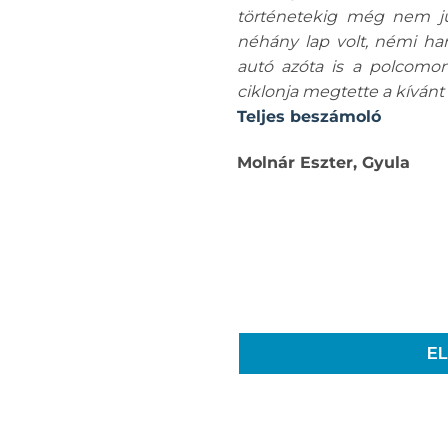
történetekig még nem jut
néhány lap volt, némi ha
autó azóta is a polcomon
ciklonja megtette a kívánt 
Teljes beszámoló
Molnár Eszter, Gyula
E