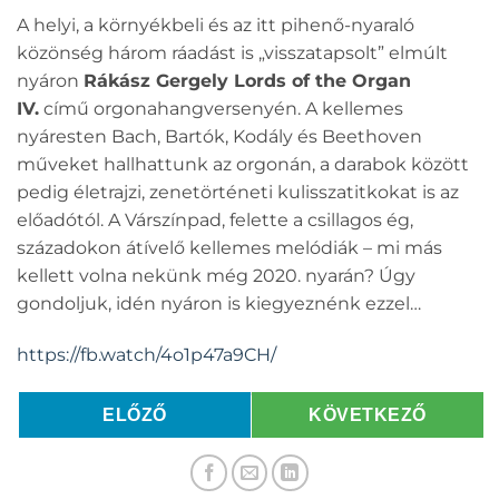
A helyi, a környékbeli és az itt pihenő-nyaraló
közönség három ráadást is „visszatapsolt” elmúlt
nyáron
Rákász Gergely Lords of the Organ
IV.
című orgonahangversenyén. A kellemes
nyáresten Bach, Bartók, Kodály és Beethoven
műveket hallhattunk az orgonán, a darabok között
pedig életrajzi, zenetörténeti kulisszatitkokat is az
előadótól. A Várszínpad, felette a csillagos ég,
századokon átívelő kellemes melódiák – mi más
kellett volna nekünk még 2020. nyarán? Úgy
gondoljuk, idén nyáron is kiegyeznénk ezzel…
https://fb.watch/4o1p47a9CH/
ELŐZŐ
KÖVETKEZŐ