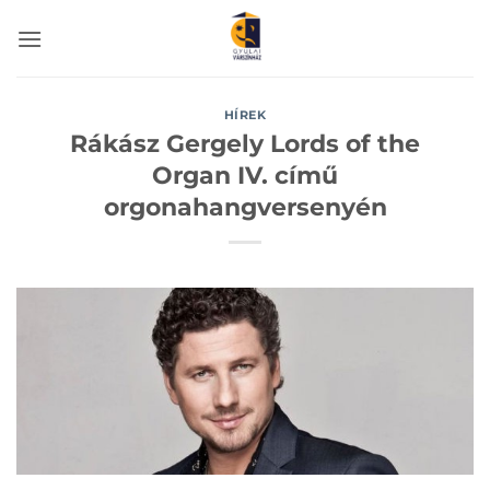
Skip
to
content
HÍREK
Rákász Gergely Lords of the
Organ IV. című
orgonahangversenyén