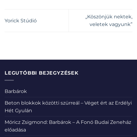
„Köszönjük nektek,
Yorick Stúdió
veletek vagyunk”
LEGUTÓBBI BEJEGYZÉSEK
Barbárok
Beton blokkok közötti szürreál – Véget ért az Erdélyi
Hét Gyulán
Móricz Zsigmond: Barbárok – A Fonó Budai Zeneház
előadása