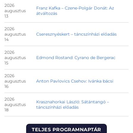
2026
Franz Kafka – Czene-Polgár Donát: Az
augusztus
átváltozás
13
2026
augusztus
Cseresznyéskert – táncszínházi előadás
14
2026
augusztus
Edmond Rostand: Cyrano de Bergerac
15
2026
augusztus
Anton Pavlovics Csehov: Ivánka bácsi
16
2026
Krasznahorkai László: Sátántangó –
augusztus
táncszínházi előadás
18
TELJES PROGRAMNAPTÁR