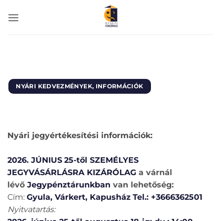
Skip
to
content
NYÁRI KEDVEZMÉNYEK, INFORMÁCIÓK
Nyári jegyértékesítési információk:
2026. JÚNIUS
25-től
SZEMÉLYES
JEGYVÁSÁRLÁSRA KIZÁRÓLAG
a várnál
lévő
Jegypénztárunkban
van lehetőség:
Cím:
Gyula, Várkert, Kapusház
Tel.: +3666362501
Nyitvatartás: