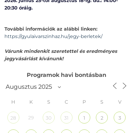
2026. június 25-től augusztus 18-ig: du.: 14:00-
20:30 óráig.
További információk az alábbi linken:
https://gyulaivarszinhaz.hu/jegy-berletek/
Várunk mindenkit szeretettel és eredményes
jegyvásárlást kívánunk!
Programok havi bontásban
H
K
S
C
P
S
V
29
28
30
31
1
2
3