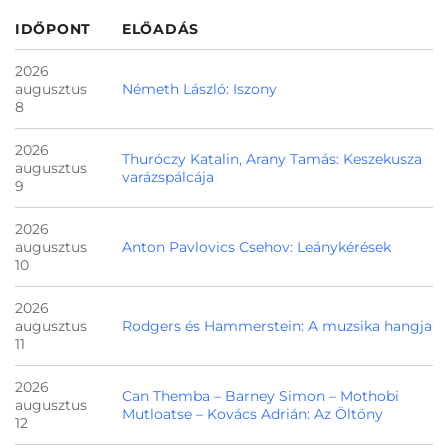
IDŐPONT
ELŐADÁS
2026
augusztus
Németh László: Iszony
8
2026
Thuróczy Katalin, Arany Tamás: Keszekusza
augusztus
varázspálcája
9
2026
augusztus
Anton Pavlovics Csehov: Leánykérések
10
2026
augusztus
Rodgers és Hammerstein: A muzsika hangja
11
2026
Can Themba – Barney Simon – Mothobi
augusztus
Mutloatse – Kovács Adrián: Az Öltöny
12