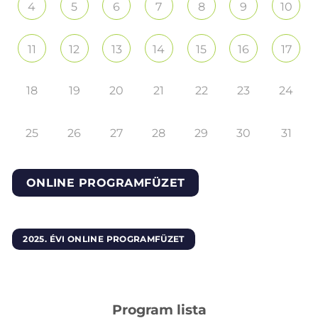
4
5
6
7
8
9
10
11
12
13
14
15
16
17
18
19
20
21
22
23
24
25
26
27
28
29
30
31
ONLINE PROGRAMFÜZET
2025. ÉVI ONLINE PROGRAMFÜZET
Program lista