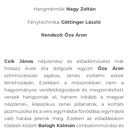
Hangmérnök:
Nagy Zoltán
Fénytechnika:
Göttinger László
Rendező: Őze Áron
Csík János
népzenész és előadóművész már
hosszú évek óta dolgozik együtt
Őze Áron
színművésszel sajátos, zenés irodalmi estek
létrehozásán. Ezekben a műsorokban nem a
hagyományos versfeldolgozások és megzenésített
versek hangoznak el, hanem inkább a magyar
népzenei-, klasszikus zenei pillanatok, a kortárs
jazzmuzsika és a vers egymásba fonódása, egymásra
való hatása jelenik meg. Ezeken az előadásokon
többek között
Balogh Kálmán
cimbalomművész és