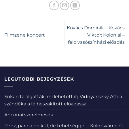
Kovács Dominik – Kovács
Filmzene koncert
Viktor: Koloniál –
felolvasószínházi előadás
LEGUTÓBBI BEJEGYZÉSEK
Sokan találgatták, mi lehetett ifj. Vidnyánszky Attila
szándéka a félbeszakított előadással
Anconai szerelmesek
Pénz, paripa nélkül, de tehetséggel – Kolozsvárról öt