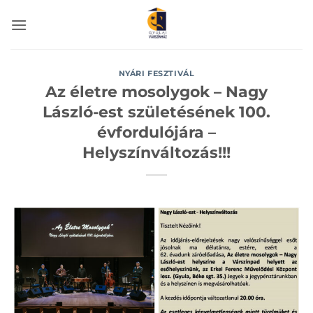
Skip
to
content
NYÁRI FESZTIVÁL
Az életre mosolygok – Nagy
László-est születésének 100.
évfordulójára –
Helyszínváltozás!!!