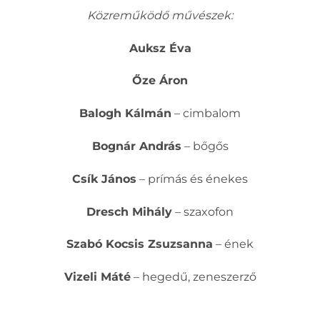
Közreműködő művészek:
Auksz Éva
Őze Áron
Balogh Kálmán
– cimbalom
Bognár András
– bőgős
Csík János
– prímás és énekes
Dresch Mihály
– szaxofon
Szabó Kocsis Zsuzsanna
– ének
Vizeli Máté
– hegedű, zeneszerző