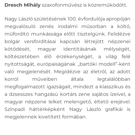
Dresch Mihály
szaxofonművész is közreműködött.
Nagy László születésének 100. évfordulója apropóján
megvalósuló zenés irodalmi műsorban a költő,
műfordító munkássága előtt tisztelgünk. Felidézve
bolgár versfordításai kapcsán létrejött népzenei
kötődését, magyar identitásának mélységét,
költészetében élő érzékenységét, a világ felé
nyitottságát, európaiságának „bartóki modell”-ként
való megjelenését. Megidézve az életről, az adott
korról műveiben általa legtalálóbban
megfogalmazott igazságait, mindezt a klasszikus és
a dzsesszes hangzású kortárs zene sajátos ízeivel, a
magyar népzene lelket melengető, éltető erejével.
Színpadi háttérképként Nagy László grafikái is
megjelennek kivetített formában.