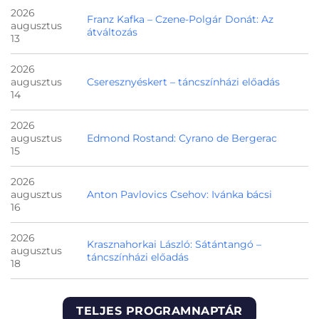
2026
Franz Kafka – Czene-Polgár Donát: Az
augusztus
átváltozás
13
2026
augusztus
Cseresznyéskert – táncszínházi előadás
14
2026
augusztus
Edmond Rostand: Cyrano de Bergerac
15
2026
augusztus
Anton Pavlovics Csehov: Ivánka bácsi
16
2026
Krasznahorkai László: Sátántangó –
augusztus
táncszínházi előadás
18
TELJES PROGRAMNAPTÁR