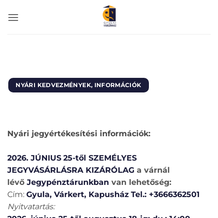
Skip
to
content
NYÁRI KEDVEZMÉNYEK, INFORMÁCIÓK
Nyári jegyértékesítési információk:
2026. JÚNIUS
25-től
SZEMÉLYES
JEGYVÁSÁRLÁSRA KIZÁRÓLAG
a várnál
lévő
Jegypénztárunkban
van lehetőség:
Cím:
Gyula, Várkert, Kapusház
Tel.: +3666362501
Nyitvatartás: