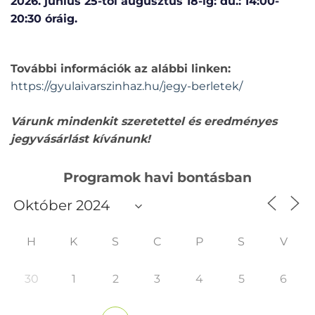
2026. június 25-től augusztus 18-ig: du.: 14:00-
20:30 óráig.
További információk az alábbi linken:
https://gyulaivarszinhaz.hu/jegy-berletek/
Várunk mindenkit szeretettel és eredményes
jegyvásárlást kívánunk!
Programok havi bontásban
H
K
S
C
P
S
V
30
1
2
3
4
5
6