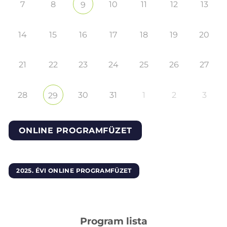
7
8
10
11
12
13
9
14
15
16
17
18
19
20
21
22
23
24
25
26
27
28
30
31
1
2
3
29
ONLINE PROGRAMFÜZET
2025. ÉVI ONLINE PROGRAMFÜZET
Program lista