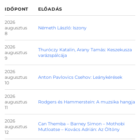
IDŐPONT
ELŐADÁS
2026
augusztus
Németh László: Iszony
8
2026
Thuróczy Katalin, Arany Tamás: Keszekusza
augusztus
varázspálcája
9
2026
augusztus
Anton Pavlovics Csehov: Leánykérések
10
2026
augusztus
Rodgers és Hammerstein: A muzsika hangja
11
2026
Can Themba – Barney Simon – Mothobi
augusztus
Mutloatse – Kovács Adrián: Az Öltöny
12