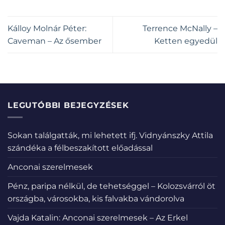
Kálloy Molnár Péter:
Terrence McNally –
Caveman – Az ősember
Ketten egyedül
LEGUTÓBBI BEJEGYZÉSEK
Sokan találgatták, mi lehetett ifj. Vidnyánszky Attila
szándéka a félbeszakított előadással
Anconai szerelmesek
Pénz, paripa nélkül, de tehetséggel – Kolozsvárról öt
országba, városokba, kis falvakba vándorolva
Vajda Katalin: Anconai szerelmesek – Az Erkel