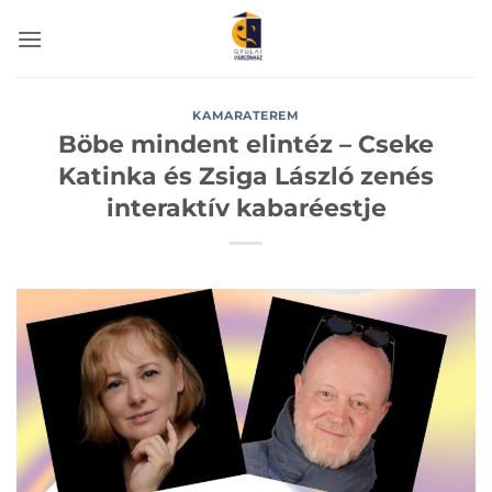
Skip
to
content
KAMARATEREM
Böbe mindent elintéz – Cseke
Katinka és Zsiga László zenés
interaktív kabaréestje