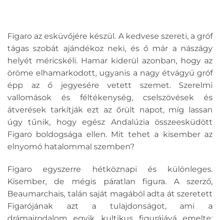
Figaro az esküvőjére készül. A kedvese szereti, a gróf
tágas szobát ajándékoz neki, és ő már a nászágy
helyét méricskéli. Hamar kiderül azonban, hogy az
öröme elhamarkodott, ugyanis a nagy étvágyú gróf
épp az ő jegyesére vetett szemet. Szerelmi
vallomások és féltékenység, cselszövések és
átverések tarkítják ezt az őrült napot, míg lassan
úgy tűnik, hogy egész Andalúzia összeesküdött
Figaro boldogsága ellen. Mit tehet a kisember az
elnyomó hatalommal szemben?
Figaro egyszerre hétköznapi és különleges.
Kisember, de mégis páratlan figura. A szerző,
Beaumarchais, talán saját magából adta át szeretett
Figarójának azt a tulajdonságot, ami a
drámairodalom egyik kultikus figurájává emelte: