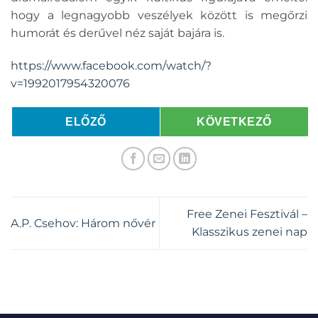
hogy a legnagyobb veszélyek között is megőrzi
humorát és derűvel néz saját bajára is.
https://www.facebook.com/watch/?
v=1992017954320076
ELŐZŐ
KÖVETKEZŐ
Free Zenei Fesztivál –
A.P. Csehov: Három nővér
Klasszikus zenei nap