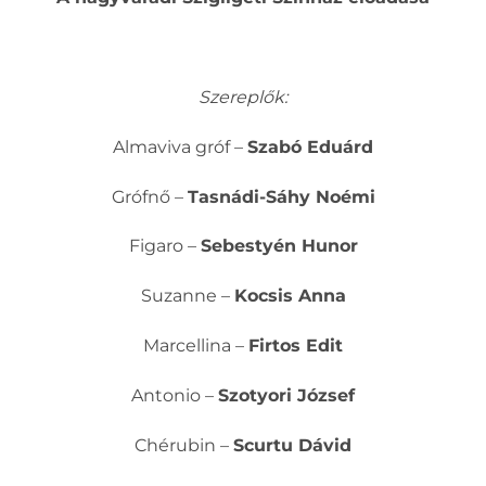
Szereplők:
Almaviva gróf –
Szabó Eduárd
Grófnő –
Tasnádi-Sáhy Noémi
Figaro –
Sebestyén Hunor
Suzanne –
Kocsis Anna
Marcellina –
Firtos Edit
Antonio –
Szotyori József
Chérubin –
Scurtu Dávid