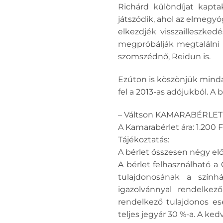
Richárd különdíjat kapta
játszódik, ahol az elmegyó
elkezdjék visszailleszked
megpróbálják megtalálni 
szomszédnő, Reidun is.
Ezúton is köszönjük minda
fel a 2013-as adójukból. A 
– Váltson KAMARABÉRLETET 
A Kamarabérlet ára: 1.200 F
Tájékoztatás:
A bérlet összesen négy el
A bérlet felhasználható a
tulajdonosának a szính
igazolvánnyal rendelkez
rendelkező tulajdonos e
teljes jegyár 30 %-a. A k