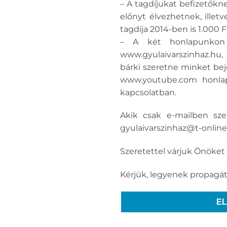
– A tagdíjukat befizetőkn
előnyt élvezhetnek, illet
tagdíja 2014-ben is 1.000 F
– A két honlapunkon i
www.gyulaivarszinhaz.hu,
bárki szeretne minket beje
www.youtube.com honlap
kapcsolatban.
Akik csak e-mailben sze
gyulaivarszinhaz@t-online
Szeretettel várjuk Önöket
Kérjük, legyenek propagáto
E