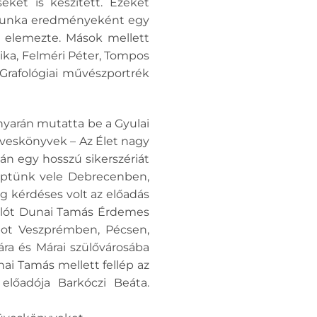
eket is készített. Ezeket
es munka eredményeként egy
ó elemezte. Mások mellett
rika, Felméri Péter, Tompos
Grafológiai művészportrék
nyarán mutatta be a Gyulai
üveskönyvek – Az Élet nagy
án egy hosszú sikerszériát
léptünk vele Debrecenben,
g kérdéses volt az előadás
ászlót Dunai Tamás Érdemes
abot Veszprémben, Pécsen,
ára és Márai szülővárosába
ai Tamás mellett fellép az
előadója Barkóczi Beáta.