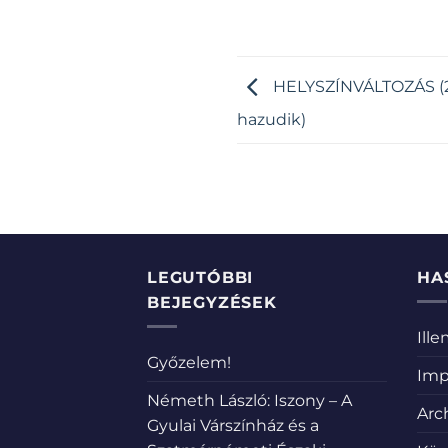
HELYSZÍNVÁLTOZÁS (20
hazudik)
LEGUTÓBBI
HA
BEJEGYZÉSEK
Ill
Győzelem!
Imp
Németh László: Iszony – A
Arc
Gyulai Várszínház és a