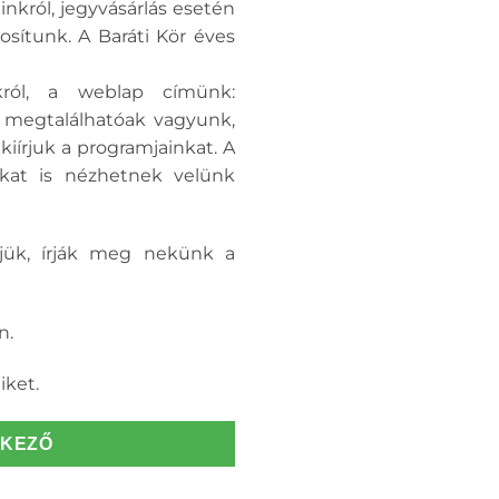
nkról, jegyvásárlás esetén
osítunk. A Baráti Kör éves
król, a weblap címünk:
s megtalálhatóak vagyunk,
kiírjuk a programjainkat. A
kat is nézhetnek velünk
rjük, írják meg nekünk a
n.
iket.
TKEZŐ