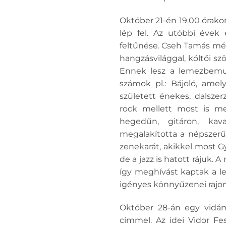
Október 21-én 19.00 órako
lép fel. Az utóbbi évek
feltűnése. Cseh Tamás mél
hangzásvilággal, költői sz
Ennek lesz a lemezbemu
számok pl.: Bájoló, amel
született énekes, dalsze
rock mellett most is me
hegedűn, gitáron, kava
megalakította a népszerű
zenekarát, akikkel most Gy
de a jazz is hatott rájuk.
így meghívást kaptak a leg
igényes könnyűzenei rajo
Október 28-án egy vidám 
címmel. Az idei Vidor Fe