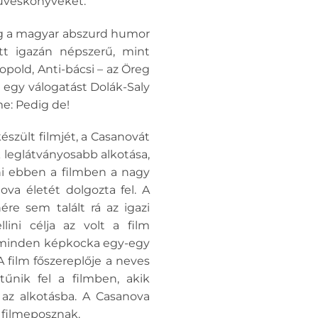
Füveskönyveket.
lag a magyar abszurd humor
ett igazán népszerű, mint
opold, Anti-bácsi – az Öreg
t egy válogatást Dolák-Saly
me: Pedig de!
szült filmjét, a Casanovát
k leglátványosabb alkotása,
ini ebben a filmben a nagy
a életét dolgozta fel. A
ére sem talált rá az igazi
lini célja az volt a film
a minden képkocka egy-egy
 film főszereplője a neves
tűnik fel a filmben, akik
 az alkotásba. A Casanova
s filmeposznak.