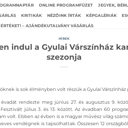
OGRAMNAPTÁR
ONLINE PROGRAMFÜZET
JEGYEK, BÉR
SÁRLÁS
KRITIKÁK
NÉZŐINK ÍRTÁK
KÉPGALÉRIÁK
ES
ÉRTÉKET! – AJÁNDÉKUTALVÁNY VÁSÁRLÁS
HÍREK
n indul a Gyulai Várszínház k
szezonja
nöknek is sok élményben volt részük a Gyulai Várszínház
1. évadát rendezte meg június 27. és augusztus 9. köz
Fesztivált július 3. és 13. között. Az évadban 60 progr
ram volt. Ebben az évben is a magyar művész világ számos
i neves vendégnek is tapsolhattak. Összesen 12 országbó