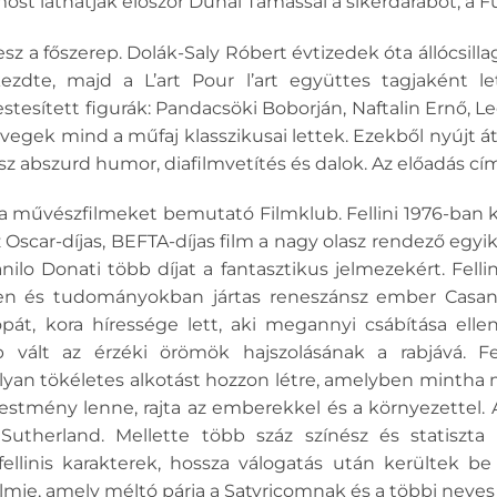
st láthatják először Dunai Tamással a sikerdarabot, a 
sz a főszerep. Dolák-Saly Róbert évtizedek óta állócsil
ezdte, majd a L’art Pour l’art együttes tagjaként l
stesített figurák: Pandacsöki Boborján, Naftalin Ernő, Le
övegek mind a műfaj klasszikusai lettek. Ezekből nyújt á
esz abszurd humor, diafilmvetítés és dalok. Az előadás cí
 a művészfilmeket bemutató Filmklub. Fellini 1976-ban ké
z Oscar-díjas, BEFTA-díjas film a nagy olasz rendező egyi
ilo Donati több díjat a fantasztikus jelmezekért. Fell
n és tudományokban jártas reneszánsz ember Casanov
pát, kora híressége lett, aki megannyi csábítása ellen
 vált az érzéki örömök hajszolásának a rabjává. Fel
 olyan tökéletes alkotást hozzon létre, amelyben minth
tmény lenne, rajta az emberekkel és a környezettel. A
Sutherland. Mellette több száz színész és statiszta 
fellinis karakterek, hossza válogatás után kerültek be
ilmje, amely méltó párja a Satyricomnak és a többi neve