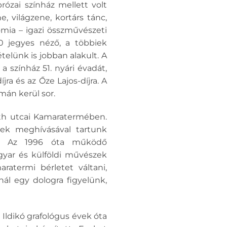
rózai színház mellett volt
e, világzene, kortárs tánc,
nómia – igazi összművészeti
00 jegyes néző, a többiek
telünk is jobban alakult. A
 színház 51. nyári évadát,
jra és az Őze Lajos-díjra. A
mán kerül sor.
uth utcai Kamaratermében.
ek meghívásával tartunk
kat. Az 1996 óta működő
gyar és külföldi művészek
atermi bérletet váltani,
ál egy dologra figyelünk,
 Ildikó grafológus évek óta