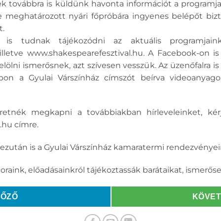
ek továbbra is küldünk havonta információt a programjai
ve meghatározott nyári főpróbára ingyenes belépőt bizt
t.
s tudnak tájékozódni az aktuális programjain
 illetve www.shakespearefesztival.hu. A Facebook-on i
lölni ismerősnek, azt szívesen vesszük. Az üzenőfalra is 
on a Gyulai Várszínház címszót beírva videoanyago
retnék megkapni a továbbiakban hírleveleinket, ké
.hu címre.
 ezután is a Gyulai Várszínház kamaratermi rendezvényei
raink, előadásainkról tájékoztassák barátaikat, ismerőse
LŐZŐ
KÖVE