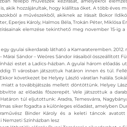
ázban fellépő művészek kézírását, amelyekről elemzés
is, akik hozzájárultak, hogy kiállítsa őket. A több év
 azokból a művészekből, akiknek az írásait Bokor Ildik
ter, Eperjes Károly, Halmos Béla, Trokán Péter, Miklósa E
ézírásainak elemzése tekinthető meg november 15-ig a 
r egy gyulai sikerdarab látható a Kamarateremben. 2012. 
– Márai Sándor – Weöres Sándor írásaiból összeállított F
zínházi estet a Ladics-házban. A gyulai három előadás ut
eddig 11 városban játszottuk határon innen és túl. Fel
kor következet be Helyey László váratlan halála. Sokái
ek miatt a továbbjátszás mellett döntöttünk. Helyey L
bbvitte az előadás főszerepét. Vele játszottuk a dar
 Határon túl eljutottunk: Aradra, Temesvárra, Nagybány
almas siker fogadta a különleges előadást, amelyben Dun
oraművész Binder Károly és a keleti táncok avatott 
 Nemzeti Színházban lesz