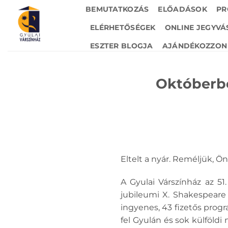
Skip
BEMUTATKOZÁS
ELŐADÁSOK
PR
to
ELÉRHETŐSÉGEK
ONLINE JEGYVÁ
content
ESZTER BLOGJA
AJÁNDÉKOZZON 
Októberbe
Eltelt a nyár. Reméljük, Ö
A Gyulai Várszínház az 5
jubileumi X. Shakespeare 
ingyenes, 43 fizetős prog
fel Gyulán és sok külföld