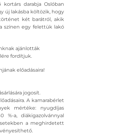
ő kortárs darabja Oslóban
y új lakásba költözik, hogy
örténet két barátról, akik
 színen egy felettük lakó
nknak ajánlották
ére fordítjuk.
jának előadásaira!
árlására jogosít.
lőadásaira. A kamarabérlet
nyek mértéke: nyugdíjas
0 %-a, diákigazolvánnyal
esetekben a meghirdetett
rvényesíthető.