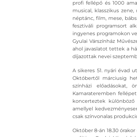
profi fellépő és 1000 ama
musical, klasszikus zene, 
néptánc, film, mese, bábsz
fesztiváli programsort a
ingyenes programokon vette
Gyulai Várszínház Művésze
ahol javaslatot tettek a há
díjazottak nevei szeptembe
A sikeres 51. nyári évad
Októbertől márciusig h
színházi előadásokat, 
Kamarateremben fellépett
koncerteztek különböző 
amellyel kedvezményesen 
csak színvonalas produkci
Október 8-án 18.30 órakor 