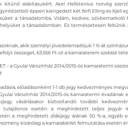
k kitűnő alakításukért. Axel Hellstenius norvég szerz
gyintézetből éppen kiengedett két férfi Elling és Kjell eg
ésüket a társadalomba. Vidám, kedves, szívbemarkoló t
helyüket a társadalomban. És természetesen feltűnik a
zoknak, akik személyi jövedelemadójuk 1 %-át színházu
befolyt összeget, 63.556 Ft-ot a kamaraterem szebbé tétel
– a Gyulai Várszínház 2014/2015-ös kamaratermi szezon
t
őadásra, előadásonként 1-1 db jegy kedvezményes megvás
 Gyulai Várszínház 2014/2015-ös kamaratermi évadának e
ázjegy vásárlásakor biztosítandó további kedvezmé
ő tulajdonos esetén a meghirdetett teljes jegyár 4
setén a meghirdetett diákjegy árának 50 %-a, egyéb 
edvezmény kizárólag a kamarabérlet felmutatása esetén é