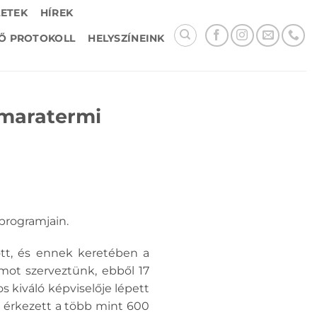
LETEK
HÍREK
Ő PROTOKOLL
HELYSZÍNEINK
amaratermi
 programjain.
ött, és ennek keretében a
amot szerveztünk, ebből 17
 kiváló képviselője lépett
l érkezett a több mint 600