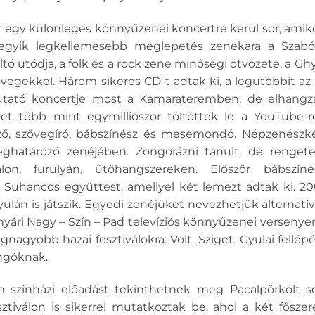
r egy különleges könnyűzenei koncertre kerül sor, amik
 egyik legkellemesebb meglepetés zenekara a Szab
tó utódja, a folk és a rock zene minőségi ötvözete, a 
övegekkel. Három sikeres CD-t adtak ki, a legutóbbit az 
tató koncertje most a Kamarateremben, de elhang
yet több mint egymilliószor töltöttek le a YouTube-r
rző, szövegíró, bábszínész és mesemondó. Népzenészké
ghatározó zenéjében. Zongorázni tanult, de rengete
lon, furulyán, ütőhangszereken. Először bábszín
 Suhancos együttest, amellyel két lemezt adtak ki. 200
ulán is játszik. Egyedi zenéjüket nevezhetjük alternatí
 A nyári Nagy – Szín – Pad televíziós könnyűzenei versenye
nagyobb hazai fesztiválokra: Volt, Sziget. Gyulai fellé
ngóknak.
színházi előadást tekinthetnek meg Pacalpörkölt sok 
sztiválon is sikerrel mutatkoztak be, ahol a két fősz