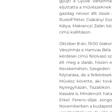
gyűjti a Gyulai Várszính
eljuttatta a művészeknek 
gazdag névsor állt össze
Rudolf Péter, Csákányi Esz
Kátya, Makranczi Zalán k
című kiállításon.
Október 8-án, 19.00 órako
Várszínház a Hamvas Béla 
kérdései című felolvasó s
élt meg a darab, hiszen 
Kecskeméten, Szegeden. Ek
folytatása, de a felkérés
Művész követte, aki tová
Nyíregyházán, Tiszalökön.
Kassára is. Mindenütt hat
Erkel Ferenc-díjas zong
Novemberben a budapesti