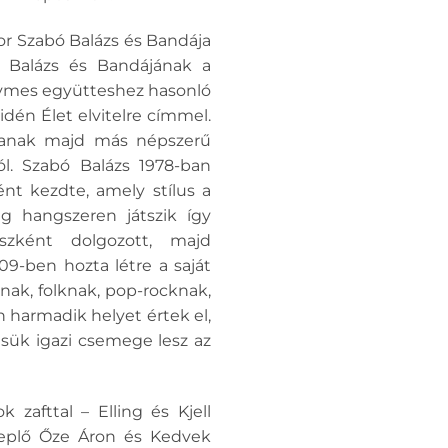
or Szabó Balázs és Bandája
ó Balázs és Bandájának a
Ghymes együtteshez hasonló
idén Élet elvitelre címmel.
zanak majd más népszerű
ól. Szabó Balázs 1978-ban
nt kezdte, amely stílus a
g hangszeren játszik így
észként dolgozott, majd
9-ben hozta létre a saját
vnak, folknak, pop-rocknak,
n harmadik helyet értek el,
pésük igazi csemege lesz az
zafttal – Elling és Kjell
ereplő Őze Áron és Kedvek