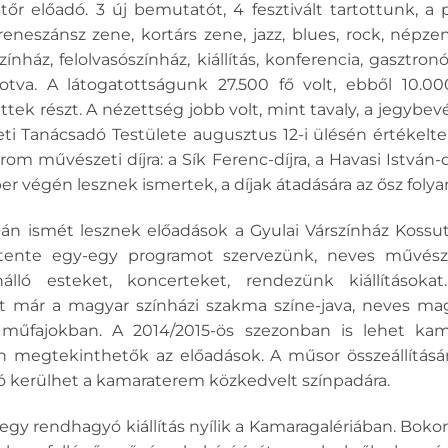
tőr előadó. 3 új bemutatót, 4 fesztivált tartottunk, a p
reneszánsz zene, kortárs zene, jazz, blues, rock, népzen
ínház, felolvasószínház, kiállítás, konferencia, gasztro
lkotva. A látogatottságunk 27.500 fő volt, ebből 10.0
k részt. A nézettség jobb volt, mint tavaly, a jegybevé
ti Tanácsadó Testülete augusztus 12-i ülésén értékelte a
rom művészeti díjra: a Sík Ferenc-díjra, a Havasi István-dí
r végén lesznek ismertek, a díjak átadására az ősz folya
 után ismét lesznek előadások a Gyulai Várszínház Koss
etente egy-egy programot szervezünk, neves művész
önálló esteket, koncerteket, rendezünk kiállításo
 már a magyar színházi szakma színe-java, neves ma
műfajokban. A 2014/2015-ös szezonban is lehet kamar
megtekinthetők az előadások. A műsor összeállításán
ó kerülhet a kamaraterem közkedvelt színpadára.
egy rendhagyó kiállítás nyílik a Kamaragalériában. Bokor