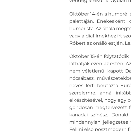
vendégjátékunk. Gyulán mo
Október 14-én a humoré le
palettáján. Énekesként k
humorista. Az általa megte
vagy a diafilmekhez írt sz
Róbert az önálló estjén. L
Október 15-én folytatódik
láthatják ezen az estén. A
nem véletlenül kapott Dan
nőcsábász, művészetekbe
neves férfi beutazta Euró
szerelemre, annál inkább
elkészítésével, hogy egy
gondosan megtervezett fes
kanadai színész, Donald 
mindannyian jellegzetes 
Fellini első posztmodern f