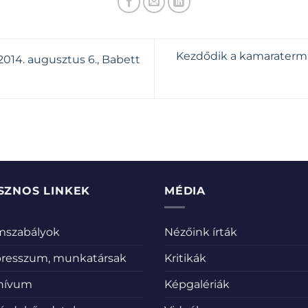
Kezdődik a kamaratermi
14. augusztus 6., Babett
SZNOS LINKEK
MÉDIA
emszabályok
Nézőink írták
resszum, munkatársak
Kritikák
hívum
Képgalériák