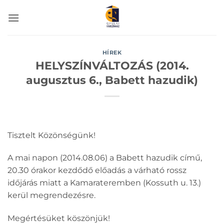
Skip
to
content
HÍREK
HELYSZÍNVÁLTOZÁS (2014.
augusztus 6., Babett hazudik)
Tisztelt Közönségünk!
A mai napon (2014.08.06) a Babett hazudik című,
20.30 órakor kezdődő előadás a várható rossz
időjárás miatt a Kamarateremben (Kossuth u. 13.)
kerül megrendezésre.
Megértésüket köszönjük!