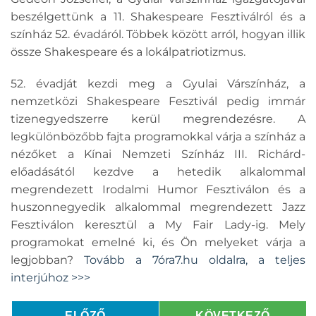
beszélgettünk a 11. Shakespeare Fesztiválról és a
színház 52. évadáról. Többek között arról, hogyan illik
össze Shakespeare és a lokálpatriotizmus.
52. évadját kezdi meg a Gyulai Várszínház, a
nemzetközi Shakespeare Fesztivál pedig immár
tizenegyedszerre kerül megrendezésre. A
legkülönbözőbb fajta programokkal várja a színház a
nézőket a Kínai Nemzeti Színház III. Richárd-
előadásától kezdve a hetedik alkalommal
megrendezett Irodalmi Humor Fesztiválon és a
huszonnegyedik alkalommal megrendezett Jazz
Fesztiválon keresztül a My Fair Lady-ig. Mely
programokat emelné ki, és Ön melyeket várja a
legjobban?
Tovább a 7óra7.hu oldalra, a teljes
interjúhoz >>>
ELŐZŐ
KÖVETKEZŐ