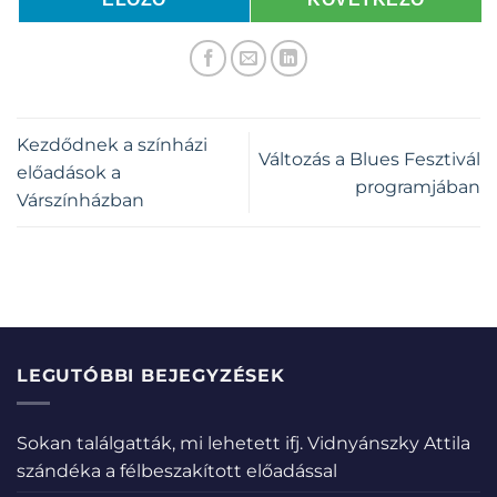
Kezdődnek a színházi
Változás a Blues Fesztivál
előadások a
programjában
Várszínházban
LEGUTÓBBI BEJEGYZÉSEK
Sokan találgatták, mi lehetett ifj. Vidnyánszky Attila
szándéka a félbeszakított előadással