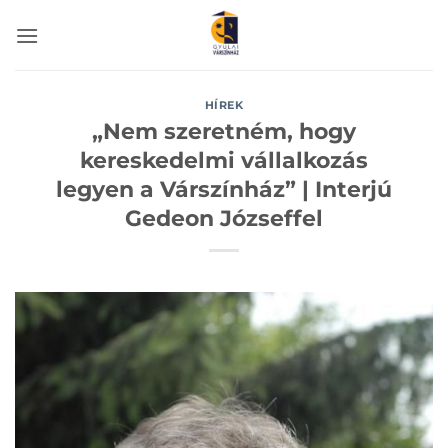
Skip
to
content
HÍREK
„Nem szeretném, hogy
kereskedelmi vállalkozás
legyen a Várszínház” | Interjú
Gedeon Józseffel