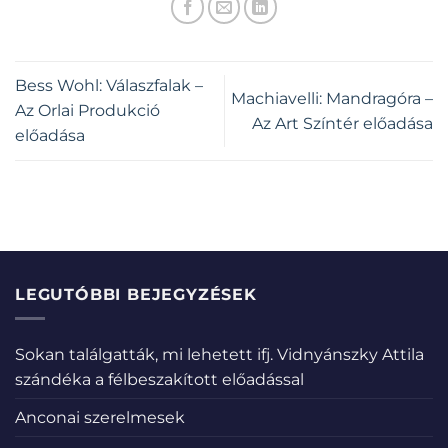
Bess Wohl: Válaszfalak –
Machiavelli: Mandragóra –
Az Orlai Produkció
Az Art Színtér előadása
előadása
LEGUTÓBBI BEJEGYZÉSEK
Sokan találgatták, mi lehetett ifj. Vidnyánszky Attila
szándéka a félbeszakított előadással
Anconai szerelmesek