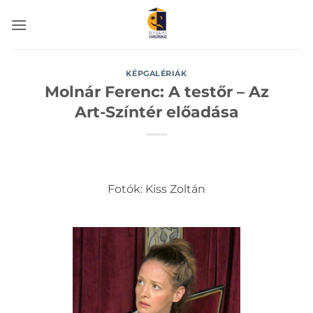
Skip
to
content
KÉPGALÉRIÁK
Molnár Ferenc: A testőr – Az
Art-Színtér előadása
Fotók: Kiss Zoltán