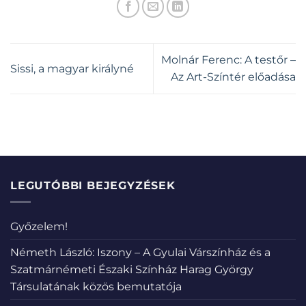
Molnár Ferenc: A testőr –
Sissi, a magyar királyné
Az Art-Színtér előadása
LEGUTÓBBI BEJEGYZÉSEK
Győzelem!
Németh László: Iszony – A Gyulai Várszínház és a
Szatmárnémeti Északi Színház Harag György
Társulatának közös bemutatója