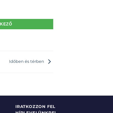
TKEZŐ
Időben és térben
IRATKOZZON FEL
HÍRLEVELÜNKRE!