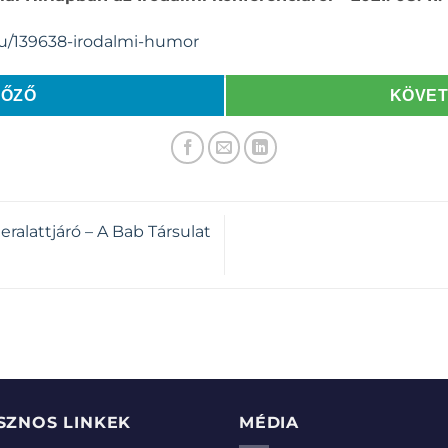
hu/139638-irodalmi-humor
LŐZŐ
KÖVE
eralattjáró – A Bab Társulat
SZNOS LINKEK
MÉDIA