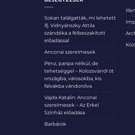
Ill
Sokan találgatták, mi lehetett
Imp
ifj. Vidnyánszky Attila
szándéka a félbeszakított
Arc
előadással
Köz
Anconai szerelmesek
Pénz, paripa nélkül, de
tehetséggel – Kolozsvárról öt
országba, városokba, kis
falvakba vándorolva
Vajda Katalin: Anconai
szerelmesek – Az Erkel
Színház előadása
Barbárok