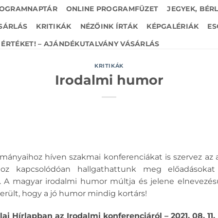
OGRAMNAPTÁR
ONLINE PROGRAMFÜZET
JEGYEK, BÉR
SÁRLÁS
KRITIKÁK
NÉZŐINK ÍRTÁK
KÉPGALÉRIÁK
ES
ÉRTÉKET! – AJÁNDÉKUTALVÁNY VÁSÁRLÁS
KRITIKÁK
Irodalmi humor
mányaihoz híven szakmai konferenciákat is szervez az a
lhoz kapcsolódóan hallgathattunk meg előadások
 A magyar irodalmi humor múltja és jelene elnevezé
derült, hogy a jó humor mindig kortárs!
ai Hírlapban az Irodalmi konferenciáról – 2021. 08. 11.