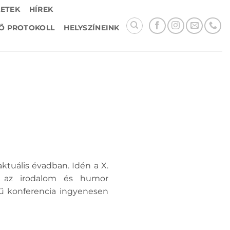
LETEK
HÍREK
Ő PROTOKOLL
HELYSZÍNEINK
ktuális évadban. Idén a X.
at az irodalom és humor
sű konferencia ingyenesen