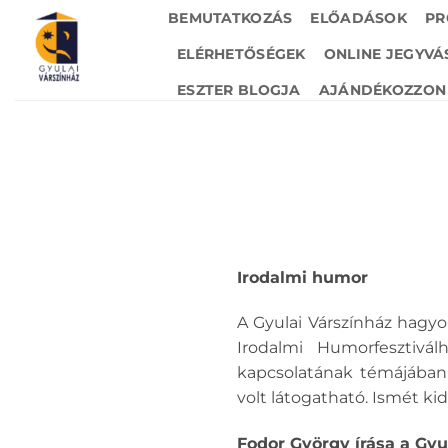
Skip
BEMUTATKOZÁS
ELŐADÁSOK
PR
to
ELÉRHETŐSÉGEK
ONLINE JEGYVÁ
content
ESZTER BLOGJA
AJÁNDÉKOZZON 
Irodalmi humor
A Gyulai Várszínház hagyo
Irodalmi Humorfesztivá
kapcsolatának témájában.
volt látogatható. Ismét ki
Fodor György írása a Gyul