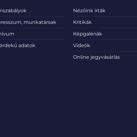
emszabályok
Nézőink írták
resszum, munkatársak
Kritikák
hívum
Képgalériák
érdekű adatok
Videók
Online jegyvásárlás