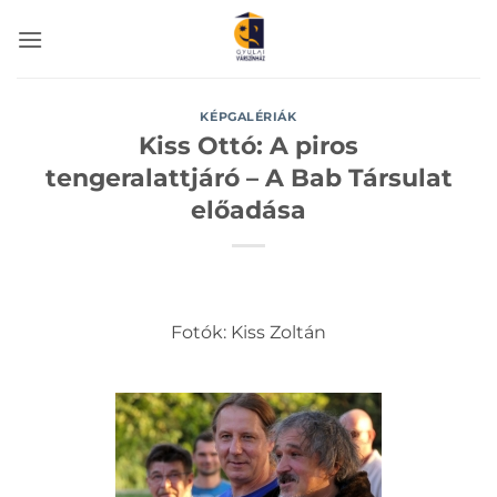
Skip
to
content
KÉPGALÉRIÁK
Kiss Ottó: A piros
tengeralattjáró – A Bab Társulat
előadása
Fotók: Kiss Zoltán