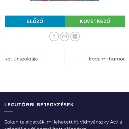
ELŐZŐ
KÖVETKEZŐ
Két úr szolgája
Irodalmi humor
LEGUTÓBBI BEJEGYZÉSEK
Sokan találgatták, mi lehetett ifj. Vidnyánszky Attila