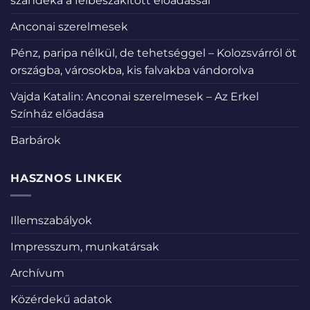
szándéka a félbeszakított előadással
Anconai szerelmesek
Pénz, paripa nélkül, de tehetséggel – Kolozsvárról öt
országba, városokba, kis falvakba vándorolva
Vajda Katalin: Anconai szerelmesek – Az Erkel
Színház előadása
Barbárok
HASZNOS LINKEK
Illemszabályok
Impresszum, munkatársak
Archívum
Közérdekű adatok