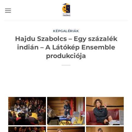
Skip
to
content
KÉPGALÉRIÁK
Hajdu Szabolcs – Egy százalék
indián – A Látókép Ensemble
produkciója