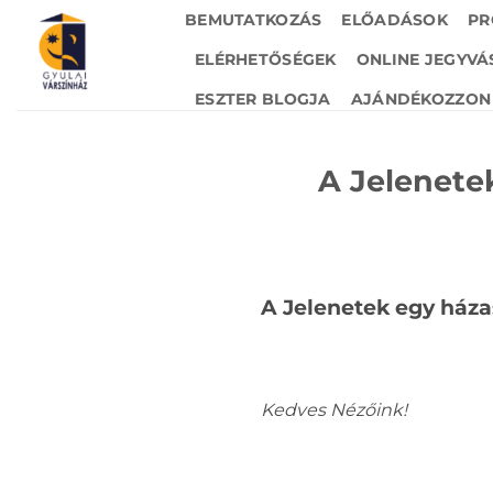
Skip
BEMUTATKOZÁS
ELŐADÁSOK
PR
to
ELÉRHETŐSÉGEK
ONLINE JEGYVÁ
content
ESZTER BLOGJA
AJÁNDÉKOZZON 
A Jelenete
A Jelenetek egy háza
Kedves Nézőink!