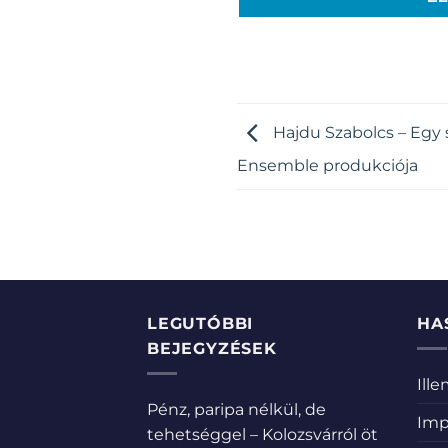
Hajdu Szabolcs – Egy 
Ensemble produkciója
LEGUTÓBBI
HA
BEJEGYZÉSEK
Ill
Pénz, paripa nélkül, de
Imp
tehetséggel – Kolozsvárról öt