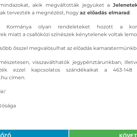
k mindazokat, akik megváltották jegyüket a
Jelenete
sak tervezték a megnézést, hogy
az előadás elmarad
.
g Kormánya olyan rendeleteket hozott a koron
k miatt a csallóközi színészek kénytelenek voltak lemo
sőbb ősszel megvalósulhat az előadás kamaratermünkb
mészetesen, visszaválthatók jegypénztárunkban, illetv
lezzék ezzel kapcsolatos szándékaikat a 463-148
.hu
címen.
k!
atósága
LŐZŐ
KÖVE