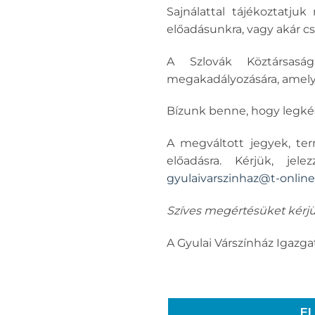
Sajnálattal tájékoztatju
előadásunkra, vagy akár c
A Szlovák Köztársasá
megakadályozására, amelye
Bízunk benne, hogy legké
A megváltott jegyek, ter
előadásra. Kérjük, je
gyulaivarszinhaz@t-online
Szíves megértésüket kérjü
A Gyulai Várszínház Igazg
E