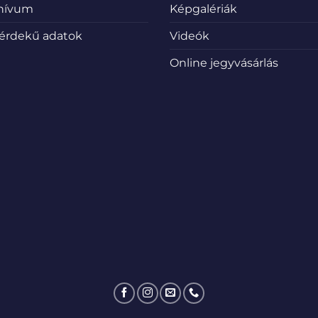
hívum
Képgalériák
érdekű adatok
Videók
Online jegyvásárlás