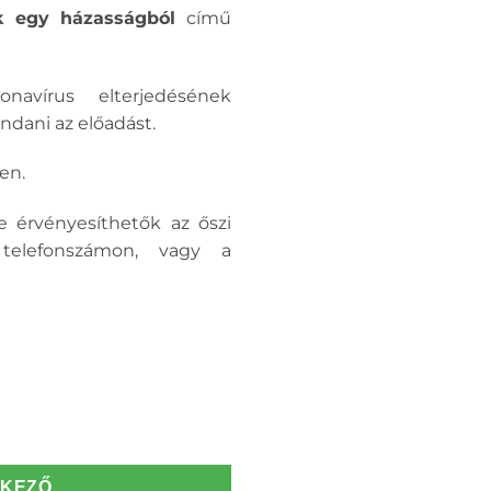
k egy házasságból
című
avírus elterjedésének
ndani az előadást.
en.
e érvényesíthetők az őszi
 telefonszámon, vagy a
TKEZŐ