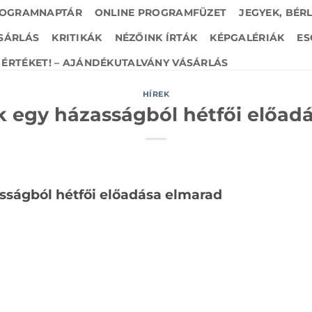
OGRAMNAPTÁR
ONLINE PROGRAMFÜZET
JEGYEK, BÉR
SÁRLÁS
KRITIKÁK
NÉZŐINK ÍRTÁK
KÉPGALÉRIÁK
ES
ÉRTÉKET! – AJÁNDÉKUTALVÁNY VÁSÁRLÁS
HÍREK
k egy házasságból hétfői előad
sságból hétfői előadása elmarad