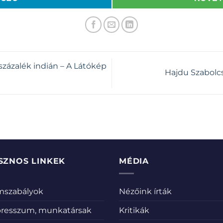
százalék indián – A Látókép
Hajdu Szabolcs
SZNOS LINKEK
MÉDIA
emszabályok
Nézőink írták
resszum, munkatársak
Kritikák