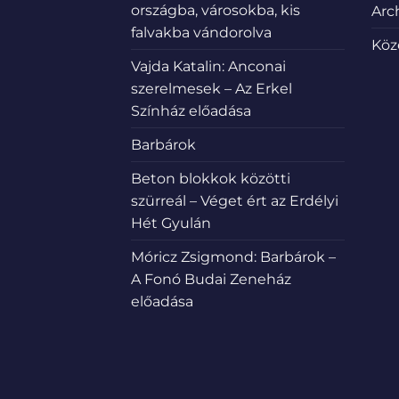
országba, városokba, kis
Arc
falvakba vándorolva
Köz
Vajda Katalin: Anconai
szerelmesek – Az Erkel
Színház előadása
Barbárok
Beton blokkok közötti
szürreál – Véget ért az Erdélyi
Hét Gyulán
Móricz Zsigmond: Barbárok –
A Fonó Budai Zeneház
előadása