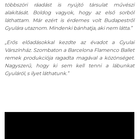
többszöri ráadást is nyújtó társulat művészi
alakítását. Boldog vagyok, hogy az első sorból
láthattam. Már ezért is érdemes volt Budapestről
Gyulára utaznom. Mindenki bánhatja, aki nem látta.”
„Erős előadásokkal kezdte az évadot a Gyulai
Várszínház. Szombaton a Barcelona Flamenco Ballet
remek produkciója ragadta magával a közönséget.
Nagyszerű, hogy ki sem kell tenni a lábunkat
Gyuláról, s ilyet láthatunk.”