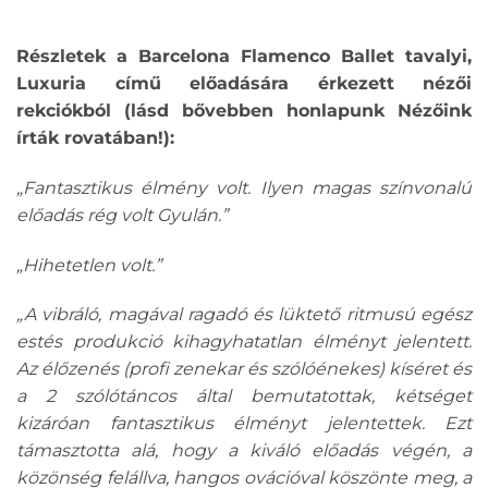
Részletek a Barcelona Flamenco Ballet tavalyi,
Luxuria című előadására érkezett nézői
rekciókból (lásd bővebben honlapunk Nézőink
írták rovatában!):
„Fantasztikus élmény volt. Ilyen magas színvonalú
előadás rég volt Gyulán.”
„Hihetetlen volt.”
„A vibráló, magával ragadó és lüktető ritmusú egész
estés produkció kihagyhatatlan élményt jelentett.
Az élőzenés (profi zenekar és szólóénekes) kíséret és
a 2 szólótáncos által bemutatottak, kétséget
kizáróan fantasztikus élményt jelentettek. Ezt
támasztotta alá, hogy a kiváló előadás végén, a
közönség felállva, hangos ovációval köszönte meg, a