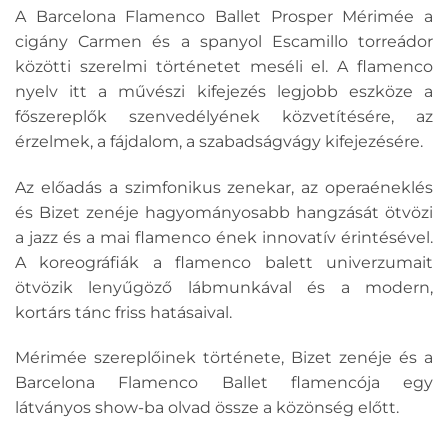
A Barcelona Flamenco Ballet Prosper Mérimée a
cigány Carmen és a spanyol Escamillo torreádor
közötti szerelmi történetet meséli el. A flamenco
nyelv itt a művészi kifejezés legjobb eszköze a
főszereplők szenvedélyének közvetítésére, az
érzelmek, a fájdalom, a szabadságvágy kifejezésére.
Az előadás a szimfonikus zenekar, az operaéneklés
és Bizet zenéje hagyományosabb hangzását ötvözi
a jazz és a mai flamenco ének innovatív érintésével.
A koreográfiák a flamenco balett univerzumait
ötvözik lenyűgöző lábmunkával és a modern,
kortárs tánc friss hatásaival.
Mérimée szereplőinek története, Bizet zenéje és a
Barcelona Flamenco Ballet flamencója egy
látványos show-ba olvad össze a közönség előtt.