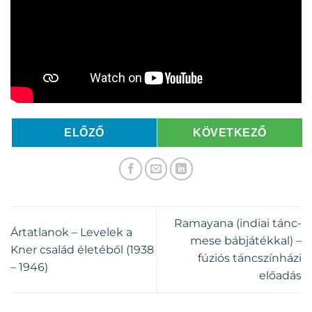
ELŐZŐ
KÖVETKEZŐ
Ramayana (indiai tánc-
Ártatlanok – Levelek a
mese bábjátékkal) –
Kner család életéből (1938
fúziós táncszínházi
– 1946)
előadás