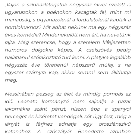
„Vajon a színházlátogatók négyszáz évvel ezelőtt is
ugyanazokon a poénokon kacagtak fel, mint mi
manapság, s ugyanazoknál a fordulatoknál kaptak a
homlokukhoz? Mit adhat nekünk ma egy négyszáz
éves komédia? Mindenekelőtt nem árt, ha nevetünk
rajta. Még szerencse, hogy a szerelem kifejezetten
humoros dolgokra képes. A cselszövés pedig
hallatlanul szórakoztató tud lenni. A pletyka legalább
négyszáz éve töretlenül népszerű műfaj, s ha
egyszer szárnyra kap, akkor semmi sem állíthatja
meg.
Messinában pezseg az élet és mindig pompás az
idő. Leonato kormányzó nem sajnálja a pazar
lakomákra szánt pénzt, hiszen épp a spanyol
herceget és kíséretét vendégeli, sőt úgy fest, még a
lányát is férjhez adhatja egy oroszlánszívű
katonához. A szószátyár Benedetto azonban