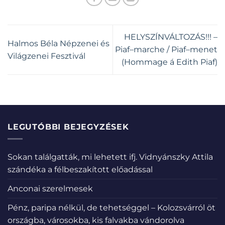
HELYSZÍNVÁLTOZÁS!!! –
Halmos Béla Népzenei és
Piaf–marche / Piaf–menet
Világzenei Fesztivál
(Hommage á Edith Piaf)
LEGUTÓBBI BEJEGYZÉSEK
Sokan találgatták, mi lehetett ifj. Vidnyánszky Attila
szándéka a félbeszakított előadással
Anconai szerelmesek
Pénz, paripa nélkül, de tehetséggel – Kolozsvárról öt
országba, városokba, kis falvakba vándorolva