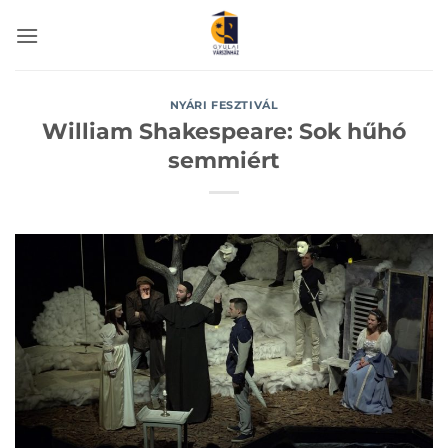
Skip
to
content
NYÁRI FESZTIVÁL
William Shakespeare: Sok hűhó
semmiért