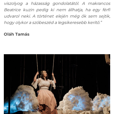
viszolyog a házasság gondolatától. A makrancos
Beatrice kuzin pedig ki nem állhatja, ha egy férfi
udvarol neki. A történet elején még ők sem sejtik,
hogy olykor a szóbeszéd a legsikeresebb kerítő.”
Oláh Tamás