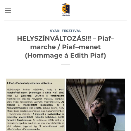
Skip
to
content
NYÁRI FESZTIVÁL
HELYSZÍNVÁLTOZÁS!!! – Piaf–
marche / Piaf–menet
(Hommage á Edith Piaf)