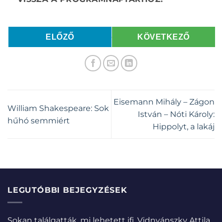
ELŐZŐ
KÖVETKEZŐ
Eisemann Mihály – Zágon
William Shakespeare: Sok
István – Nóti Károly:
hűhó semmiért
Hippolyt, a lakáj
LEGUTÓBBI BEJEGYZÉSEK
Sokan találgatták, mi lehetett ifj. Vidnyánszky Attila