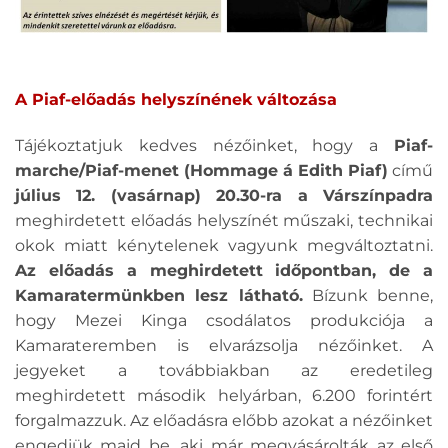
A Piaf-előadás helyszínének változása
Tájékoztatjuk kedves nézőinket, hogy a
Piaf-
marche/Piaf-menet (Hommage á Edith Piaf)
című
július 12. (vasárnap) 20.30-ra a Várszínpadra
meghirdetett előadás helyszínét műszaki, technikai
okok miatt kénytelenek vagyunk megváltoztatni.
Az előadás a meghirdetett időpontban, de a
Kamaratermünkben lesz látható.
Bízunk benne,
hogy Mezei Kinga csodálatos produkciója a
Kamarateremben is elvarázsolja nézőinket. A
jegyeket a továbbiakban az eredetileg
meghirdetett második helyárban, 6.200 forintért
forgalmazzuk. Az előadásra előbb azokat a nézőinket
engedjük majd be, aki már megvásárolták az első