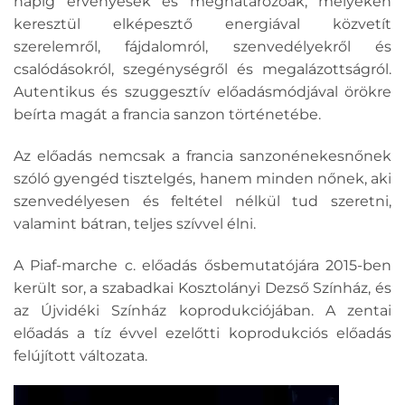
napig érvényesek és meghatározóak, melyeken
keresztül elképesztő energiával közvetít
szerelemről, fájdalomról, szenvedélyekről és
csalódásokról, szegénységről és megalázottságról.
Autentikus és szuggesztív előadásmódjával örökre
beírta magát a francia sanzon történetébe.
Az előadás nemcsak a francia sanzonénekesnőnek
szóló gyengéd tisztelgés, hanem minden nőnek, aki
szenvedélyesen és feltétel nélkül tud szeretni,
valamint bátran, teljes szívvel élni.
A Piaf-marche c. előadás ősbemutatójára 2015-ben
került sor, a szabadkai Kosztolányi Dezső Színház, és
az Újvidéki Színház koprodukciójában. A zentai
előadás a tíz évvel ezelőtti koprodukciós előadás
felújított változata.
Videólejátszó