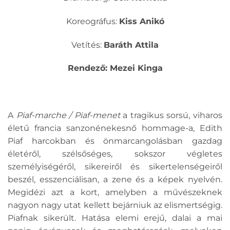
Koreográfus:
Kiss Anikó
Vetítés:
Baráth Attila
Rendező: Mezei Kinga
A
Piaf-marche / Piaf-menet
a tragikus sorsú, viharos
életű francia sanzonénekesnő hommage-a, Edith
Piaf harcokban és önmarcangolásban gazdag
életéről, szélsőséges, sokszor végletes
személyiségéről, sikereiről és sikertelenségeiről
beszél, esszenciálisan, a zene és a képek nyelvén.
Megidézi azt a kort, amelyben a művészeknek
nagyon nagy utat kellett bejárniuk az elismertségig.
Piafnak sikerült. Hatása elemi erejű, dalai a mai