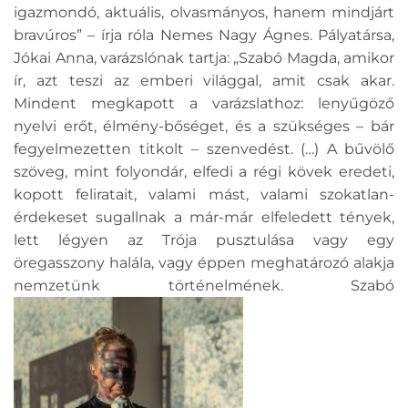
igazmondó, aktuális, olvasmányos, hanem mindjárt
bravúros” – írja róla Nemes Nagy Ágnes. Pályatársa,
Jókai Anna, varázslónak tartja: „Szabó Magda, amikor
ír, azt teszi az emberi világgal, amit csak akar.
Mindent megkapott a varázslathoz: lenyűgöző
nyelvi erőt, élmény-bőséget, és a szükséges – bár
fegyelmezetten titkolt – szenvedést. (…) A bűvölő
szöveg, mint folyondár, elfedi a régi kövek eredeti,
kopott feliratait, valami mást, valami szokatlan-
érdekeset sugallnak a már-már elfeledett tények,
lett légyen az Trója pusztulása vagy egy
öregasszony halála, vagy éppen meghatározó alakja
nemzetünk történelmének. Szabó