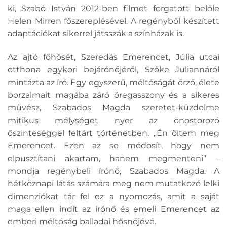
ki, Szabó István 2012-ben filmet forgatott belőle
Helen Mirren főszereplésével. A regényből készített
adaptációkat sikerrel játsszák a színházak is.
Az ajtó főhősét, Szeredás Emerencet, Júlia utcai
otthona egykori bejárónőjéről, Szőke Juliannáról
mintázta az író. Egy egyszerű, méltóságát őrző, élete
borzalmait magába záró öregasszony és a sikeres
művész, Szabados Magda szeretet-küzdelme
mitikus mélységet nyer az önostorozó
őszinteséggel feltárt történetben. „Én öltem meg
Emerencet. Ezen az se módosít, hogy nem
elpusztítani akartam, hanem megmenteni” –
mondja regénybeli írónő, Szabados Magda. A
hétköznapi látás számára meg nem mutatkozó lelki
dimenziókat tár fel ez a nyomozás, amit a saját
maga ellen indít az írónő és emeli Emerencet az
emberi méltóság balladai hősnőjévé.