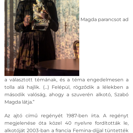
Magda parancsot ad
a választott témának, és a téma engedelmesen a
tolla alá hajlik. (…) Felépül, rögződik a lélekben a
második valóság, ahogy a szuverén alkotó, Szabó
Magda látja.”
Az ajtó című regényét 1987-ben írta. A regényt
megjelenése óta közel 40 nyelvre fordították le,
alkotóját 2003-ban a francia Femina-díjjal tüntették