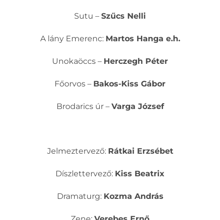
Sutu –
Szűcs Nelli
A lány Emerenc:
Martos Hanga e.h.
Unokaöccs –
Herczegh Péter
Főorvos –
Bakos-Kiss Gábor
Brodarics úr –
Varga József
Jelmeztervező:
Rátkai Erzsébet
Díszlettervező:
Kiss Beatrix
Dramaturg:
Kozma András
Zene:
Verebes Ernő