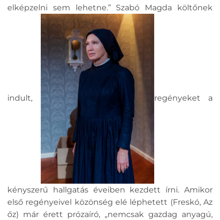
elképzelni sem lehetne.” Szabó Magda költőnek
indult,
regényeket a
kényszerű hallgatás éveiben kezdett írni. Amikor
első regényeivel közönség elé léphetett (Freskó, Az
őz) már érett prózaíró, „nemcsak gazdag anyagú,