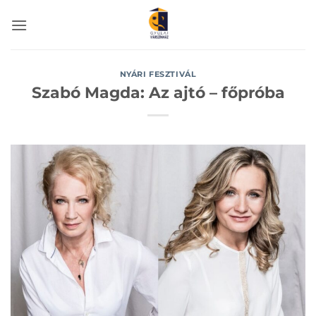
Skip
to
content
NYÁRI FESZTIVÁL
Szabó Magda: Az ajtó – főpróba