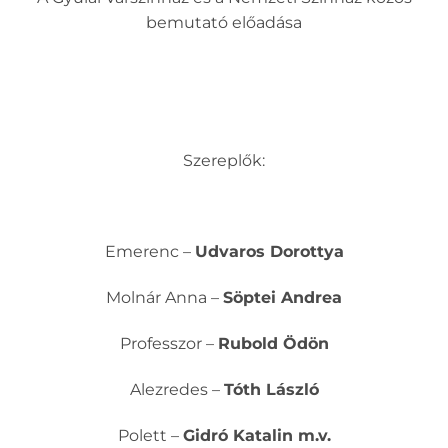
bemutató előadása
Szereplők:
Emerenc –
Udvaros Dorottya
Molnár Anna –
Söptei Andrea
Professzor –
Rubold Ödön
Alezredes –
Tóth László
Polett –
Gidró Katalin m.v.