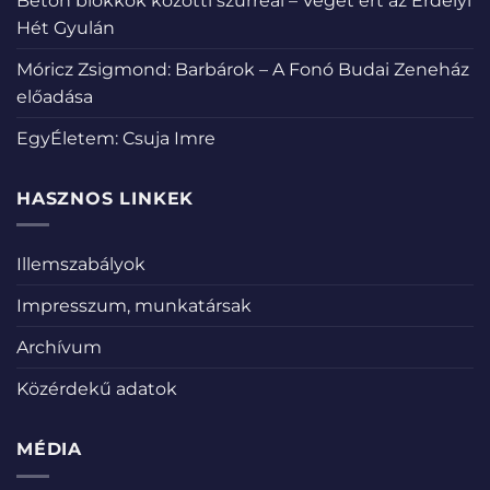
Beton blokkok közötti szürreál – Véget ért az Erdélyi
Hét Gyulán
Móricz Zsigmond: Barbárok – A Fonó Budai Zeneház
előadása
EgyÉletem: Csuja Imre
HASZNOS LINKEK
Illemszabályok
Impresszum, munkatársak
Archívum
Közérdekű adatok
MÉDIA