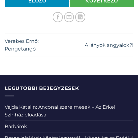
ELŐZŐ
KÖVETKEZŐ
Verebes Ernő:
A lányok angyalok?!
Pengetangó
LEGUTÓBBI BEJEGYZÉSEK
Vajda Katalin: Anconai szerelmesek – Az Erkel
Színház előadása
Barbárok