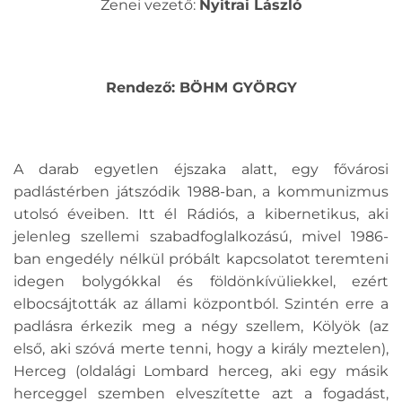
Zenei vezető:
Nyitrai László
Rendező: BÖHM GYÖRGY
A darab egyetlen éjszaka alatt, egy fővárosi
padlástérben játszódik 1988-ban, a kommunizmus
utolsó éveiben. Itt él Rádiós, a kibernetikus, aki
jelenleg szellemi szabadfoglalkozású, mivel 1986-
ban engedély nélkül próbált kapcsolatot teremteni
idegen bolygókkal és földönkívüliekkel, ezért
elbocsájtották az állami központból. Szintén erre a
padlásra érkezik meg a négy szellem, Kölyök (az
első, aki szóvá merte tenni, hogy a király meztelen),
Herceg (oldalági Lombard herceg, aki egy másik
herceggel szemben elveszítette azt a fogadást,