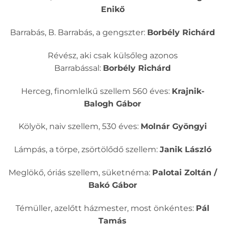
Enikő
Barrabás, B. Barrabás, a gengszter:
Borbély Richárd
Révész, aki csak külsőleg azonos
Barrabással:
Borbély Richárd
Herceg, finomlelkű szellem 560 éves:
Krajnik-
Balogh Gábor
Kölyök, naiv szellem, 530 éves:
Molnár Gyöngyi
Lámpás, a törpe, zsörtölődő szellem:
Janik László
Meglökő, óriás szellem, süketnéma:
Palotai Zoltán /
Bakó Gábor
Témüller, azelőtt házmester, most önkéntes:
Pál
Tamás