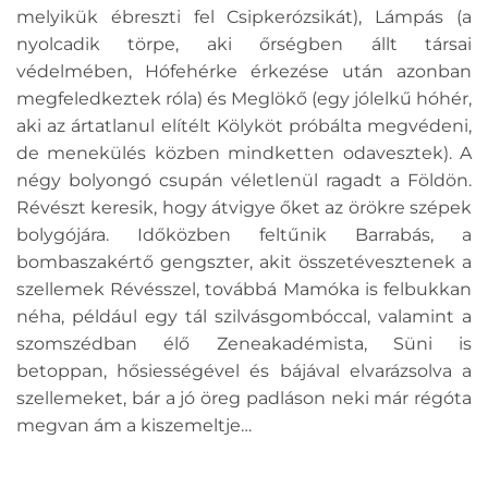
melyikük ébreszti fel Csipkerózsikát), Lámpás (a
nyolcadik törpe, aki őrségben állt társai
védelmében, Hófehérke érkezése után azonban
megfeledkeztek róla) és Meglökő (egy jólelkű hóhér,
aki az ártatlanul elítélt Kölyköt próbálta megvédeni,
de menekülés közben mindketten odavesztek). A
négy bolyongó csupán véletlenül ragadt a Földön.
Révészt keresik, hogy átvigye őket az örökre szépek
bolygójára. Időközben feltűnik Barrabás, a
bombaszakértő gengszter, akit összetévesztenek a
szellemek Révésszel, továbbá Mamóka is felbukkan
néha, például egy tál szilvásgombóccal, valamint a
szomszédban élő Zeneakadémista, Süni is
betoppan, hősiességével és bájával elvarázsolva a
szellemeket, bár a jó öreg padláson neki már régóta
megvan ám a kiszemeltje…