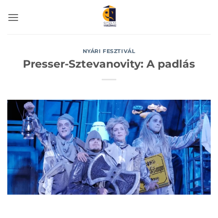
Skip
to
content
NYÁRI FESZTIVÁL
Presser-Sztevanovity: A padlás