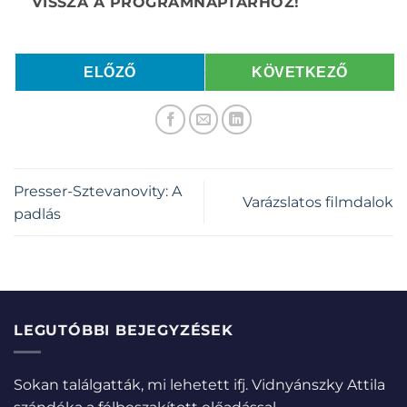
ELŐZŐ
KÖVETKEZŐ
Presser-Sztevanovity: A
Varázslatos filmdalok
padlás
LEGUTÓBBI BEJEGYZÉSEK
Sokan találgatták, mi lehetett ifj. Vidnyánszky Attila