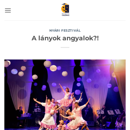
Skip
to
content
NYÁRI FESZTIVÁL
A lányok angyalok?!