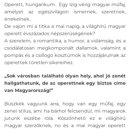
Operett, hungarikum. Egy ízig-vérig magyar műfaj,
amelyet az egészvilágon ismernek, szeretnek,
énekelnek.
De vajon mi a titka a mai napig, a világhírű magyar
operett évszázados népszerűségének?
A szerelem, a romantika, a humor, a vidámság, és a
csodálatosan megkomponált dallamok, valamint a
pompás és a csillogó kosztümök is hozzájárulnak az
operettek töretlen sikereihez.
„Sok városban található olyan hely, ahol jó zenét
hallgathatunk, de az operettnek egy biztos címe
van Magyarország!”
Büszkék vagyunk arra, hogy van egy műfaj, egy
zenei stílus, ami ha bárhol felcsendül, mi magyarok
jutunk eszébe róla. Köszönhető ez e világhírű
magyar szerzőknek, no és a mai magyar operett