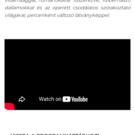
vidámsággal, romantikával fűszerezve, fülbemászó
dallamokkal és az operett csodálatos szórakoztató
világával, percenként változó látványképpel.