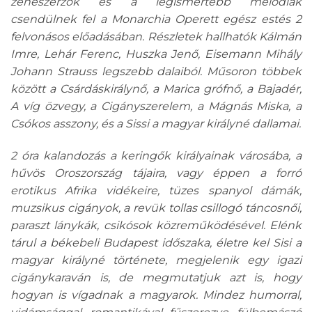
zeneszerzők és a legismertebb melódiák
csendülnek fel a Monarchia Operett egész estés 2
felvonásos előadásában. Részletek hallhatók Kálmán
Imre, Lehár Ferenc, Huszka Jenő, Eisemann Mihály
Johann Strauss legszebb dalaiból. Műsoron többek
között a Csárdáskirálynő, a Marica grófnő, a Bajadér,
A víg özvegy, a Cigányszerelem, a Mágnás Miska, a
Csókos asszony, és a Sissi a magyar királyné dallamai.
2 óra kalandozás a keringők királyainak városába, a
hűvös Oroszország tájaira, vagy éppen a forró
erotikus Afrika vidékeire, tüzes spanyol dámák,
muzsikus cigányok, a revük tollas csillogó táncosnői,
paraszt lánykák, csikósok közreműködésével. Elénk
tárul a békebeli Budapest időszaka, életre kel Sisi a
magyar királyné története, megjelenik egy igazi
cigánykaraván is, de megmutatjuk azt is, hogy
hogyan is vígadnak a magyarok. Mindez humorral,