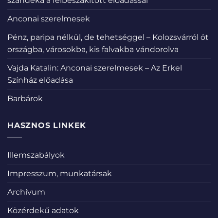
szándéka a félbeszakított előadással
Anconai szerelmesek
Pénz, paripa nélkül, de tehetséggel – Kolozsvárról öt
országba, városokba, kis falvakba vándorolva
Vajda Katalin: Anconai szerelmesek – Az Erkel
Színház előadása
Barbárok
HASZNOS LINKEK
Illemszabályok
Impresszum, munkatársak
Archívum
Közérdekű adatok