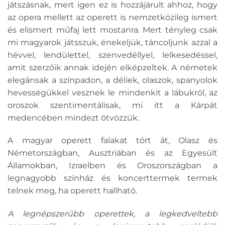
játszásnak, mert igen ez is hozzájárult ahhoz, hogy
az opera mellett az operett is nemzetközileg ismert
és elismert műfaj lett mostanra. Mert tényleg csak
mi magyarok játsszuk, énekeljük, táncoljunk azzal a
hévvel, lendülettel, szenvedéllyel, lelkesedéssel,
amit szerzőik annak idején elképzeltek. A németek
elegánsak a színpadon, a déliek, olaszok, spanyolok
hevességükkel vesznek le mindenkit a lábukról, az
oroszok szentimentálisak, mi itt a Kárpát
medencében mindezt ötvözzük.
A magyar operett falakat tört át, Olasz és
Németországban, Ausztriában és az Egyesült
Államokban, Izraelben és Oroszországban a
legnagyobb színház és koncerttermek termek
telnek meg, ha operett hallható.
A legnépszerűbb operettek, a legkedveltebb