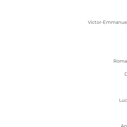
Victor-Emmanuel 
Romai
D
Luc
An