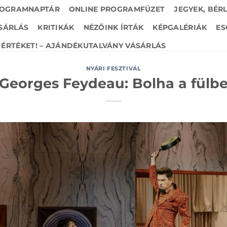
OGRAMNAPTÁR
ONLINE PROGRAMFÜZET
JEGYEK, BÉR
SÁRLÁS
KRITIKÁK
NÉZŐINK ÍRTÁK
KÉPGALÉRIÁK
ES
ÉRTÉKET! – AJÁNDÉKUTALVÁNY VÁSÁRLÁS
NYÁRI FESZTIVÁL
Georges Feydeau: Bolha a fülb