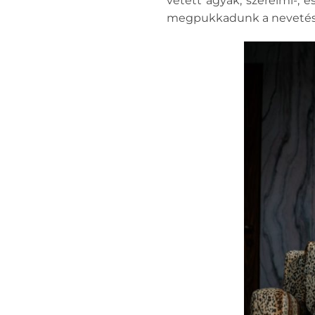
vetett ágyak, szerelmi-,
megpukkadunk a nevetést