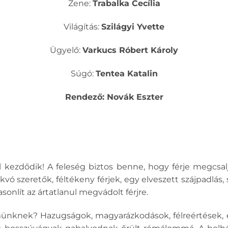
Zene:
Trabalka Cecília
Világítás:
Szilágyi Yvette
Ügyelő:
Varkucs Róbert Károly
Súgó:
Tentea Katalin
Rendező: Novák Eszter
kezdődik! A feleség biztos benne, hogy férje megcsalja,
vó szeretők, féltékeny férjek, egy elveszett szájpadlás, s
asonlít az ártatlanul megvádolt férjre.
ünknek? Hazugságok, magyarázkodások, félreértések, e