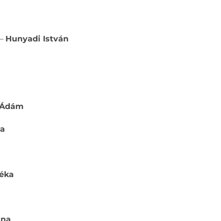
 –
Hunyadi István
 Ádám
la
éka
nna