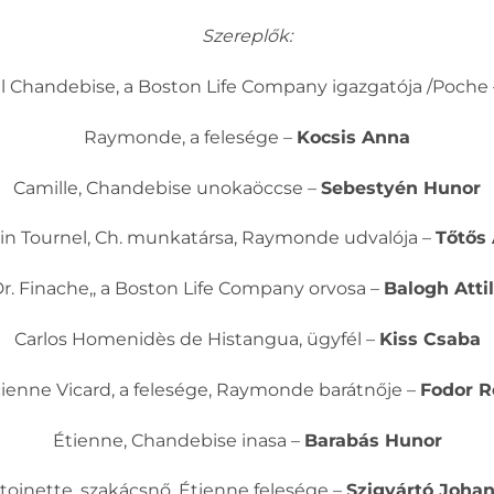
Szereplők:
Chandebise, a Boston Life Company igazgatója /Poche
Raymonde, a felesége –
Kocsis Anna
Camille, Chandebise unokaöccse –
Sebestyén Hunor
n Tournel, Ch. munkatársa, Raymonde udvalója –
Tőtős
r. Finache,, a Boston Life Company orvosa –
Balogh Atti
Carlos Homenidès de Histangua, ügyfél –
Kiss Csaba
ienne Vicard, a felesége, Raymonde barátnője –
Fodor R
Étienne, Chandebise inasa –
Barabás Hunor
toinette, szakácsnő, Étienne felesége –
Szigyártó Joha