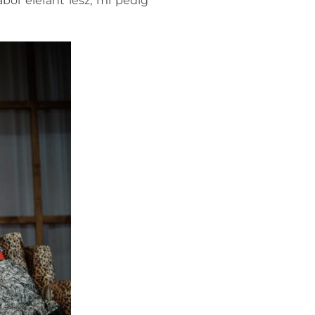
ól elefánt lesz, mi pedig