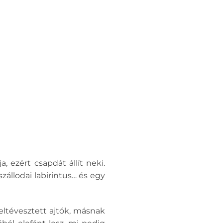
 ezért csapdát állít neki.
zállodai labirintus… és egy
ltévesztett ajtók, másnak