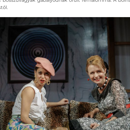
 és bosszúvágyak gabalyodnak őrült rémálommá. A bolháb
ől.