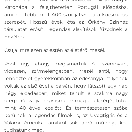
Katonába a felejthetetlen Portugál előadásba,
amiben több mint 400-szor játszotta a kocsmáros
szerepét. Hosszú évek óta az Örkény Színház
társulatát erősíti, legendás alakítások fűződnek a
nevéhez.
Csuja Imre ezen az estén az életéről mesél.
Pont úgy, ahogy megismertük őt: szerényen,
viccesen, szívmelengetően. Mesél arról, hogy
rendezte őt gyerekkorában az édesanyja, milyenek
voltak az első évei a pályán, hogy játszott egy nap
négy előadásban, miket tanult a szakma nagy
öregjeiről vagy hogy ismerte meg a feleségét több
mint 40 évvel ezelőtt. És természetesen szóba
kerülnek a legendás filmek is, az Üvegtigris és a
Valami Amerika, amikről sok apró műhelytitkot
tudhatunk meg.