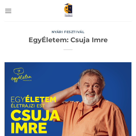
Skip
to
content
NYÁRI FESZTIVÁL
EgyÉletem: Csuja Imre