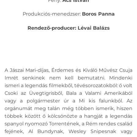
Fény:
Ács István
Produkciós-menedzser:
Boros Panna
Rendező-producer: Lévai Balázs
A Jászai Mari-díjas, Érdemes és Kiváló Művész Csuja
Imrét senkinek nem kell bemutatni. Mindenki
ismeri a legendás filmekből, tévésorozatokból: ő volt
Csoki az Üvegtigrisből, Bala a Valami Amerikából
vagy a polgármester úr a Mi kis falunkból. Az
orgánumát meg talán még többen ismerik, hiszen
többek között ő kölcsönözte a hangját a legendás
spanyol nyomozó Torrentének, a Rém rendes család
fejének, Al Bundynak, Wesley Snipesnak vagy