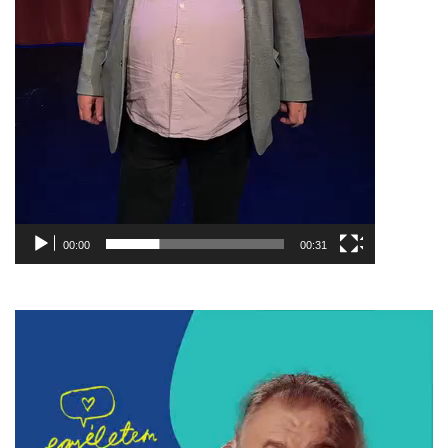
00:00
00:31
Videólejátszó