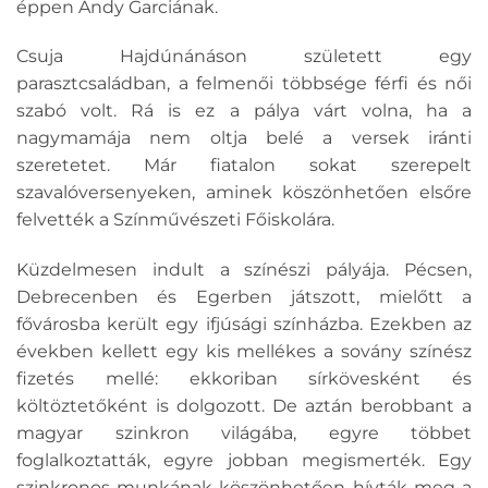
éppen Andy Garciának.
Csuja Hajdúnánáson született egy
parasztcsaládban, a felmenői többsége férfi és női
szabó volt. Rá is ez a pálya várt volna, ha a
nagymamája nem oltja belé a versek iránti
szeretetet. Már fiatalon sokat szerepelt
szavalóversenyeken, aminek köszönhetően elsőre
felvették a Színművészeti Főiskolára.
Küzdelmesen indult a színészi pályája. Pécsen,
Debrecenben és Egerben játszott, mielőtt a
fővárosba került egy ifjúsági színházba. Ezekben az
években kellett egy kis mellékes a sovány színész
fizetés mellé: ekkoriban sírkövesként és
költöztetőként is dolgozott. De aztán berobbant a
magyar szinkron világába, egyre többet
foglalkoztatták, egyre jobban megismerték. Egy
szinkronos munkának köszönhetően hívták meg a