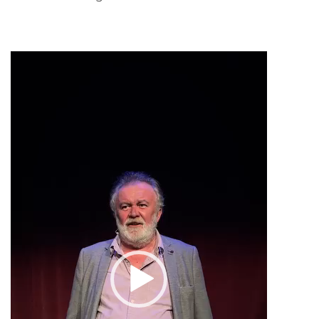
Videólejátszó