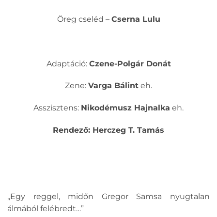
Öreg cseléd –
Cserna Lulu
Adaptáció:
Czene-Polgár Donát
Zene:
Varga Bálint
eh.
Asszisztens:
Nikodémusz Hajnalka
eh.
Rendező: Herczeg T. Tamás
„Egy reggel, midőn Gregor Samsa nyugtalan
álmából felébredt…”