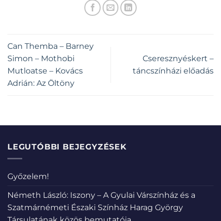
Can Themba – Barney
Simon – Mothobi
Cseresznyéskert –
Mutloatse – Kovács
táncszínházi előadás
Adrián: Az Öltöny
LEGUTÓBBI BEJEGYZÉSEK
Győzelem!
Németh László: Iszony – A Gyulai Várszínház és a
Szatmárnémeti Északi Színház Harag György
Társulatának közös bemutatója