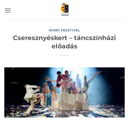
Skip
to
content
NYÁRI FESZTIVÁL
Cseresznyéskert – táncszínházi
előadás