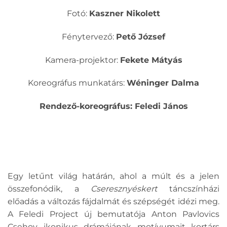
Fotó:
Kaszner Nikolett
Fénytervező:
Pető József
Kamera-projektor:
Fekete Mátyás
Koreográfus munkatárs:
Wéninger Dalma
Rendező-koreográfus: Feledi János
Egy letűnt világ határán, ahol a múlt és a jelen
összefonódik, a
Cseresznyéskert
táncszínházi
előadás a változás fájdalmát és szépségét idézi meg.
A Feledi Project új bemutatója Anton Pavlovics
Csehov ikonikus drámájának motívumait kortárs