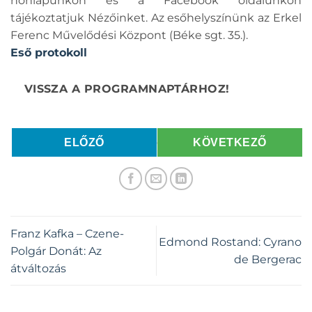
honlapunkon és a Facebook oldalunkon
tájékoztatjuk Nézőinket. Az esőhelyszínünk az Erkel
Ferenc Művelődési Központ (Béke sgt. 35.).
Eső protokoll
ELŐZŐ
KÖVETKEZŐ
Franz Kafka – Czene-
Edmond Rostand: Cyrano
Polgár Donát: Az
de Bergerac
átváltozás