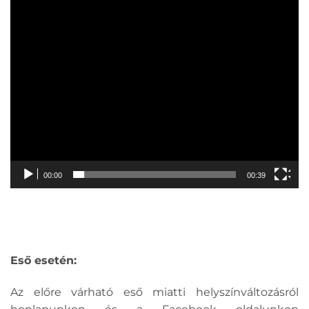
00:00
00:39
Eső esetén:
Az előre várható eső miatti helyszínváltozásról