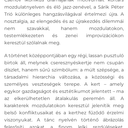
mozdulatnyelven és élő jazz-zenével, a Sárik Péter
Trió különleges hangzásvilágával értelmezi újra. A
nosztalgia, az elengedés és az újrakezdés dilemmái
nem szavakkal, hanem mozdulatokon,
testemlékezeten és zenei improvizációkon
keresztül szólalnak meg.
A történet középpontjában egy régi, lassan pusztuló
birtok áll, melynek cseresznyéskertje nem csupán
díszlet, hanem sűrű szimbólum: a múlt szépsége, a
társadalmi hierarchia változása, a közösségi és
személyes veszteségek terepe. A kert – amely
egykor gazdagságot és esztétikumot jelentett – ma
az elkerülhetetlen átalakulás peremén áll. A
karakterek mozdulatokon keresztül jelenítik meg
belső konfliktusaikat és a kerthez fűződő érzelmi
viszonyukat. A tánc nyelvén történő ábrázolás
felerősíti azokat a finom lelki rezdüléseket,