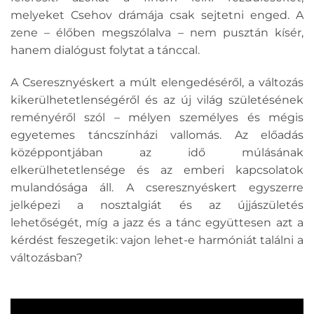
melyeket Csehov drámája csak sejtetni enged. A
zene – élőben megszólalva – nem pusztán kísér,
hanem dialógust folytat a tánccal.
A Cseresznyéskert a múlt elengedéséről, a változás
kikerülhetetlenségéről és az új világ születésének
reményéről szól – mélyen személyes és mégis
egyetemes táncszínházi vallomás. Az előadás
középpontjában az idő múlásának
elkerülhetetlensége és az emberi kapcsolatok
mulandósága áll. A cseresznyéskert egyszerre
jelképezi a nosztalgiát és az újjászületés
lehetőségét, míg a jazz és a tánc együttesen azt a
kérdést feszegetik: vajon lehet-e harmóniát találni a
változásban?
Videólejátszó