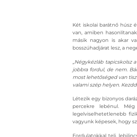
Két iskolai barátnő húsz 
van, amiben hasonlítanak
másik nagyon is akar val
bosszúhadjárat lesz, a neg
„Négykézláb tapicskolsz 
jobbra fordul, de nem. Bá
most lehetőséged van tiszta
valami szép helyen. Kezdd 
Létezik egy bizonyos daráz
percekre lebénul. Még
legelviselhetetlenebb fiz
vagyunk képesek, hogy sz
Fordulatokkal teli, lebili