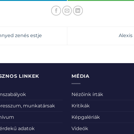
nnyed zenés estje
Alexis
SZNOS LINKEK
MÉDIA
emszabályok
Nézőink írták
resszum, munkatársak
Kritikák
hívum
Képgalériák
érdekű adatok
Videók