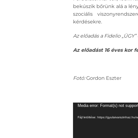
bekúszik bőrünk alá a lény
szociális viszonyrendsz
kérdésekre.
Az előadás a Fidelio „ÜGY
Az előadást 16 éves kor fe
Fotó:
Gordon Eszter
Videólejátszó
Media error: Format(s) not suppor
Fájl letöltése: https://gyulaivarszinhaz.