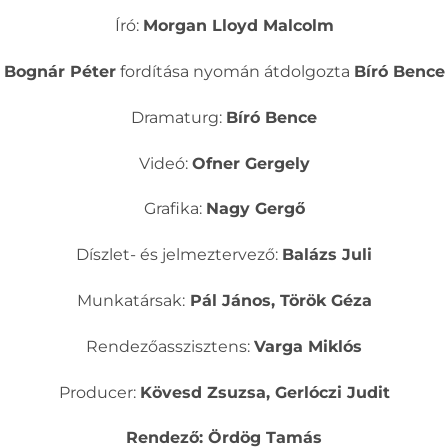
Író:
Morgan Lloyd Malcolm
Bognár Péter
fordítása nyomán átdolgozta
Bíró Bence
Dramaturg:
Bíró Bence
Videó:
Ofner Gergely
Grafika:
Nagy Gergő
Díszlet- és jelmeztervező:
Balázs Juli
Munkatársak:
Pál János, Török Géza
Rendezőasszisztens:
Varga Miklós
Producer:
Kövesd Zsuzsa, Gerlóczi Judit
Rendező: Ördög Tamás