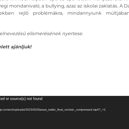
egi mondanivaló, a bullying, azaz az iskolai zaklatás. A D
erekben rejlő problémákra, mindannyiunk múltjába
” elnevezésű elismerésének nyertese.
lett ajánljuk!
ted or source(s) not found
hu/wp-content/uploads/2023/02/Darazs_trailer_final_central-_compressed.mp4?_=1