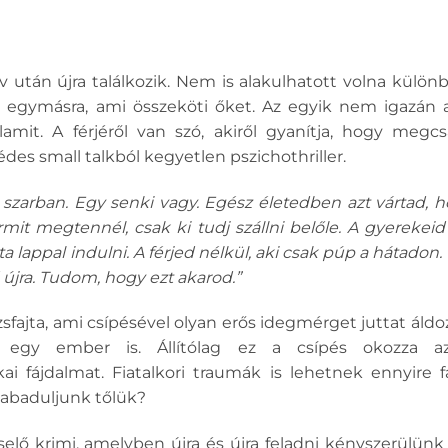
év után újra találkozik. Nem is alakulhatott volna külö
 egymásra, ami összeköti őket. Az egyik nem igazán 
amit. A férjéről van szó, akiről gyanítja, hogy megcsa
édes small talkból kegyetlen pszichothriller.
a szarban. Egy senki vagy. Egész életedben azt vártad,
rmit megtennél, csak ki tudj szállni belőle. A gyerekei
 lappal indulni. A férjed nélkül, aki csak púp a hátadon. K
újra. Tudom, hogy ezt akarod.”
sfajta, ami csípésével olyan erős idegmérget juttat áld
 egy ember is. Állítólag ez a csípés okozza 
ikai fájdalmat. Fiatalkori traumák is lehetnek ennyir
abaduljunk tőlük?
ncselő krimi, amelyben újra és újra feladni kényszerülünk