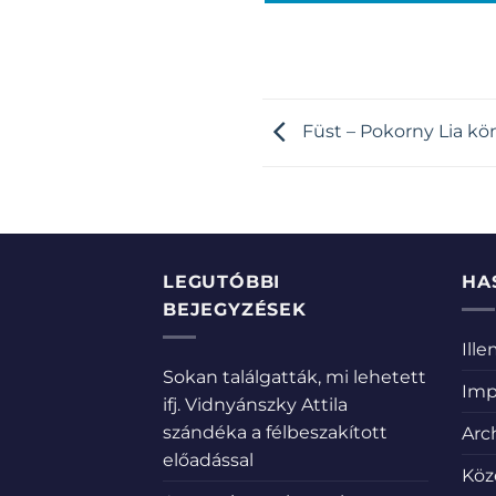
Füst – Pokorny Lia kö
LEGUTÓBBI
HA
BEJEGYZÉSEK
Ill
Sokan találgatták, mi lehetett
Imp
ifj. Vidnyánszky Attila
szándéka a félbeszakított
Arc
előadással
Köz