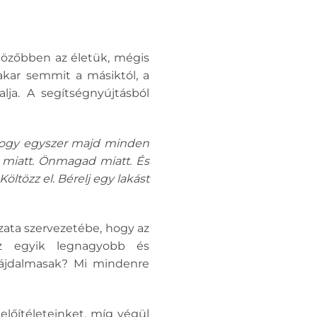
nbözőbben az életük, mégis
akar semmit a másiktól, a
lja. A segítségnyújtásból
 hogy egyszer majd minden
d miatt. Önmagad miatt. És
öltözz el. Bérelj egy lakást
ozata szervezetébe, hogy az
az egyik legnagyobb és
e fájdalmasak? Mi mindenre
 előítéleteinket, míg végül