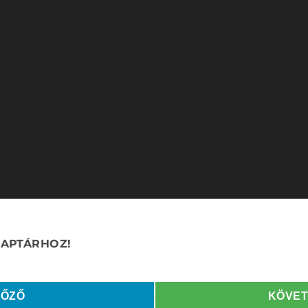
LŐZŐ
KÖVE