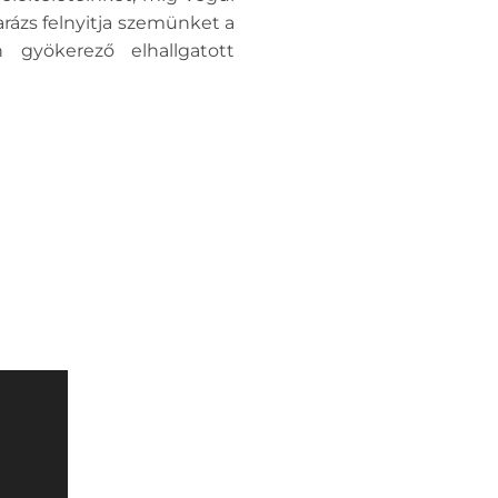
arázs felnyitja szemünket a
n gyökerező elhallgatott