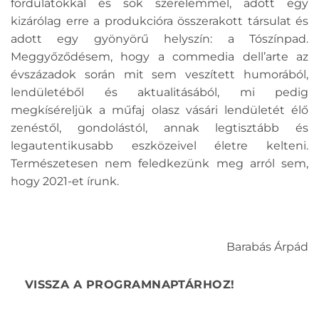
fordulatokkal és sok szerelemmel, adott egy
kizárólag erre a produkcióra összerakott társulat és
adott egy gyönyörű helyszín: a Tószínpad.
Meggyőződésem, hogy a commedia dell’arte az
évszázadok során mit sem veszített humorából,
lendületéből és aktualitásából, mi pedig
megkíséreljük a műfaj olasz vásári lendületét élő
zenéstől, gondolástól, annak legtisztább és
legautentikusabb eszközeivel életre kelteni.
Természetesen nem feledkezünk meg arról sem,
hogy 2021-et írunk.
Barabás Árpád