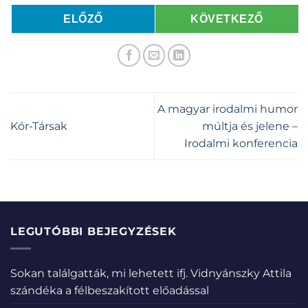
ELŐZŐ
KÖVETKEZŐ
A magyar irodalmi humor
Kór-Társak
múltja és jelene –
Irodalmi konferencia
LEGUTÓBBI BEJEGYZÉSEK
Sokan találgatták, mi lehetett ifj. Vidnyánszky Attila
szándéka a félbeszakított előadással