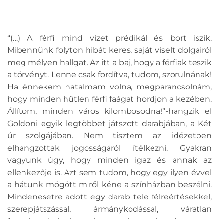
“(…) A férfi mind vizet prédikál és bort iszik.
Mibennünk folyton hibát keres, saját viselt dolgairól
meg mélyen hallgat. Az itt a baj, hogy a férfiak teszik
a törvényt. Lenne csak fordítva, tudom, szorulnának!
Ha énnekem hatalmam volna, megparancsolnám,
hogy minden hűtlen férfi faágat hordjon a kezében.
Állítom, minden város kilombosodna!”-hangzik el
Goldoni egyik legtöbbet játszott darabjában, a Két
úr szolgájában. Nem tisztem az idézetben
elhangzottak jogosságáról ítélkezni. Gyakran
vagyunk úgy, hogy minden igaz és annak az
ellenkezője is. Azt sem tudom, hogy egy ilyen évvel
a hátunk mögött miről kéne a színházban beszélni.
Mindenesetre adott egy darab tele félreértésekkel,
szerepjátszással, ármánykodással, váratlan