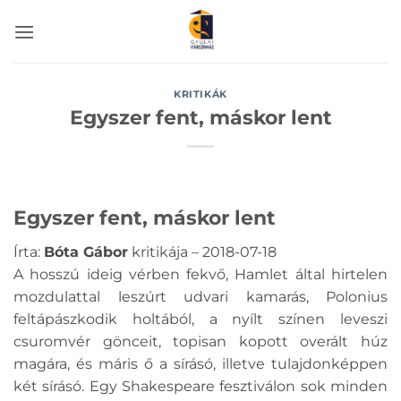
Skip
to
content
KRITIKÁK
Egyszer fent, máskor lent
Egyszer fent, máskor lent
Írta:
Bóta Gábor
kritikája – 2018-07-18
A hosszú ideig vérben fekvő, Hamlet által hirtelen
mozdulattal leszúrt udvari kamarás, Polonius
feltápászkodik holtából, a nyílt színen leveszi
csuromvér gönceit, topisan kopott overált húz
magára, és máris ő a sírásó, illetve tulajdonképpen
két sírásó. Egy Shakespeare fesztiválon sok minden