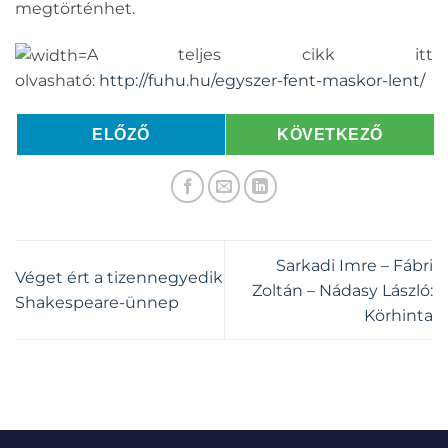
megtörténhet.
A teljes cikk itt
olvasható:
http://fuhu.hu/egyszer-fent-maskor-lent/
ELŐZŐ
KÖVETKEZŐ
Sarkadi Imre – Fábri
Véget ért a tizennegyedik
Zoltán – Nádasy László:
Shakespeare-ünnep
Körhinta