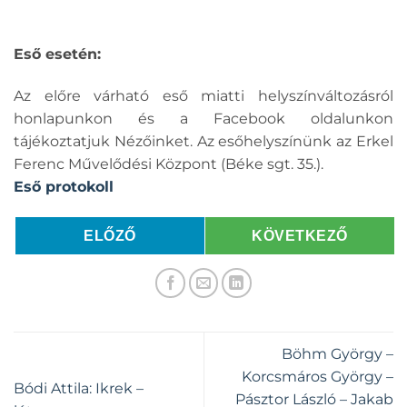
Eső esetén:
Az előre várható eső miatti helyszínváltozásról
honlapunkon és a Facebook oldalunkon
tájékoztatjuk Nézőinket. Az esőhelyszínünk az Erkel
Ferenc Művelődési Központ (Béke sgt. 35.).
Eső protokoll
ELŐZŐ
KÖVETKEZŐ
Böhm György –
Korcsmáros György –
Bódi Attila: Ikrek –
Pásztor László – Jakab