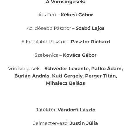
A Vörösingesek:
Áts Feri –
Kékesi Gábor
Az Idősebb Pásztor –
Szabó Lajos
A Fiatalabb Pásztor –
Pásztor Richárd
Szebenics –
Kovács Gábor
Vörösingesek –
Schvéder Levente, Patkó Ádám,
Burián András, Kuti Gergely, Perger Titán,
Mihalecz Balázs
Játéktér:
Vándorfi László
Jelmeztervező:
Justin Júlia