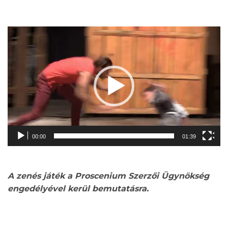
Videólejátszó
00:00
01:39
A zenés játék a Proscenium Szerzői Ügynökség
engedélyével kerül bemutatásra.