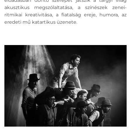
előadásban döntő szerepet játszik a tárgyi világ
akusztikus megszólaltatása, a színészek zenei-
ritmikai kreativitása, a fiatalság ereje, humora, az
eredeti mű katartikus üzenete.