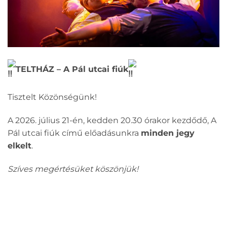
TELTHÁZ – A Pál utcai fiúk
Tisztelt Közönségünk!
A 2026. július 21-én, kedden 20.30 órakor kezdődő, A
Pál utcai fiúk című előadásunkra
minden jegy
elkelt
.
Szíves megértésüket köszönjük!