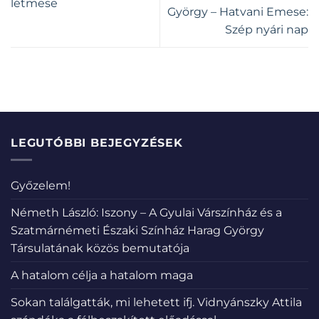
létmese
György – Hatvani Emese:
Szép nyári nap
LEGUTÓBBI BEJEGYZÉSEK
Győzelem!
Németh László: Iszony – A Gyulai Várszínház és a
Szatmárnémeti Északi Színház Harag György
Társulatának közös bemutatója
A hatalom célja a hatalom maga
Sokan találgatták, mi lehetett ifj. Vidnyánszky Attila