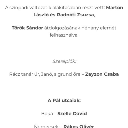
A színpadi változat kialakításában részt vett:
Marton
László és Radnóti Zsuzsa
,
Török Sándor
átdolgozásának néhány elemét
felhasználva.
Szereplők:
Rácz tanár úr, Janó, a grund őre –
Zayzon Csaba
A Pál utcaiak:
Boka –
Szelle Dávid
Nemecsek –
Rákos Olivér