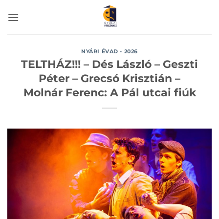
Skip
to
content
NYÁRI ÉVAD - 2026
TELTHÁZ!!! – Dés László – Geszti
Péter – Grecsó Krisztián –
Molnár Ferenc: A Pál utcai fiúk