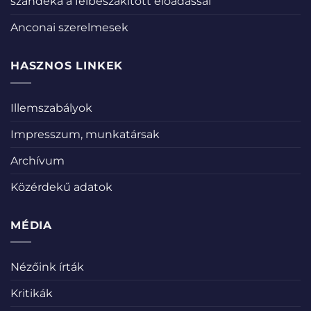
szándéka a félbeszakított előadással
Anconai szerelmesek
HASZNOS LINKEK
Illemszabályok
Impresszum, munkatársak
Archívum
Közérdekű adatok
MÉDIA
Nézőink írták
Kritikák