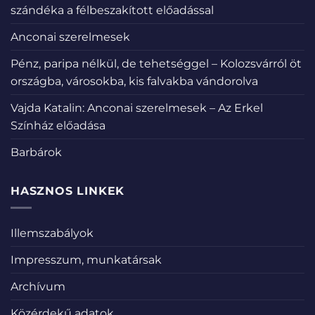
szándéka a félbeszakított előadással
Anconai szerelmesek
Pénz, paripa nélkül, de tehetséggel – Kolozsvárról öt
országba, városokba, kis falvakba vándorolva
Vajda Katalin: Anconai szerelmesek – Az Erkel
Színház előadása
Barbárok
HASZNOS LINKEK
Illemszabályok
Impresszum, munkatársak
Archívum
Közérdekű adatok