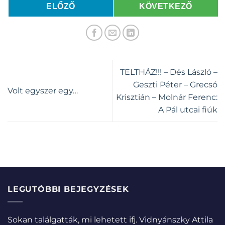
ELŐZŐ
KÖVETKEZŐ
TELTHÁZ!!! – Dés László –
Geszti Péter – Grecsó
Volt egyszer egy…
Krisztián – Molnár Ferenc:
A Pál utcai fiúk
LEGUTÓBBI BEJEGYZÉSEK
Sokan találgatták, mi lehetett ifj. Vidnyánszky Attila