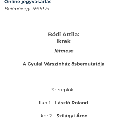
Online jegyvásárlás
Belépőjegy: 5900 Ft
Bódi Attila:
Ikrek
létmese
A Gyulai Várszínház ősbemutatója
Szereplők:
Iker 1 –
László Roland
Iker 2 –
Szilágyi Áron