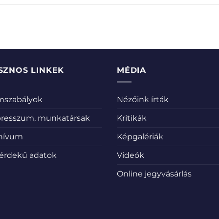
SZNOS LINKEK
MÉDIA
emszabályok
Nézőink írták
resszum, munkatársak
Kritikák
hívum
Képgalériák
érdekű adatok
Videók
Online jegyvásárlás