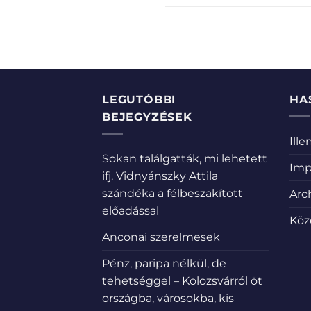
LEGUTÓBBI
HA
BEJEGYZÉSEK
Ill
Sokan találgatták, mi lehetett
Imp
ifj. Vidnyánszky Attila
szándéka a félbeszakított
Arc
előadással
Köz
Anconai szerelmesek
Pénz, paripa nélkül, de
tehetséggel – Kolozsvárról öt
országba, városokba, kis