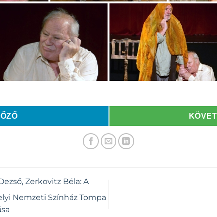
LŐZŐ
KÖVE
Dezső, Zerkovitz Béla: A
elyi Nemzeti Színház Tompa
ása