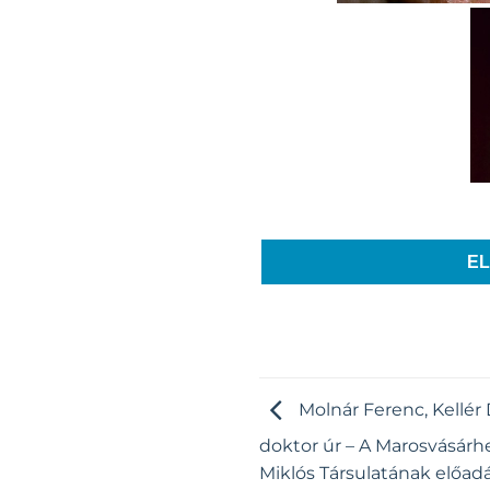
E
Molnár Ferenc, Kellér 
doktor úr – A Marosvásárh
Miklós Társulatának előad