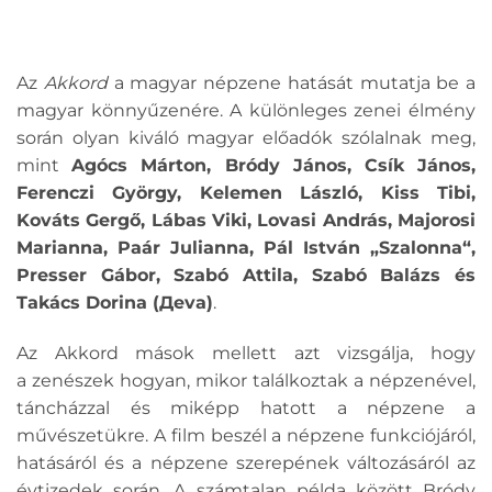
Az
Akkord
a magyar népzene hatását mutatja be a
magyar könnyűzenére. A különleges zenei élmény
során olyan kiváló magyar előadók szólalnak meg,
mint
Agócs Márton, Bródy János, Csík János,
Ferenczi György, Kelemen László, Kiss Tibi,
Kováts Gergő, Lábas Viki, Lovasi András, Majorosi
Marianna, Paár Julianna, Pál István „Szalonna“,
Presser Gábor, Szabó Attila, Szabó Balázs és
Takács Dorina (Дeva)
.
Az Akkord mások mellett azt vizsgálja, hogy
a zenészek hogyan, mikor találkoztak a népzenével,
táncházzal és miképp hatott a népzene a
művészetükre. A film beszél a népzene funkciójáról,
hatásáról és a népzene szerepének változásáról az
évtizedek során. A számtalan példa között Bródy